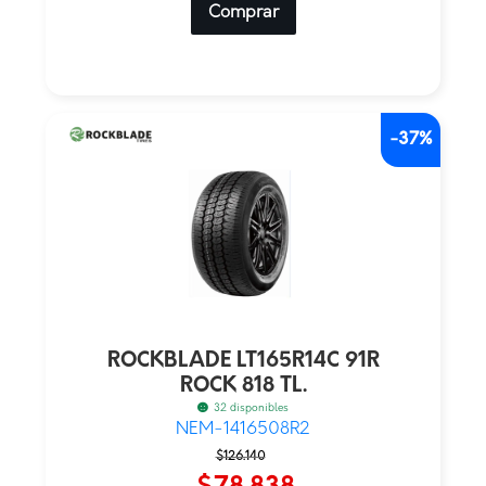
Comprar
-37%
ROCKBLADE LT165R14C 91R
ROCK 818 TL.
32 disponibles
NEM-1416508R2
El
El
$
126.140
precio
precio