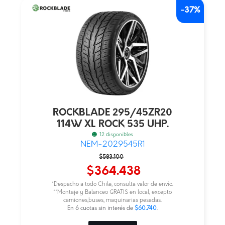
-37%
ROCKBLADE 295/45ZR20
114W XL ROCK 535 UHP.
12 disponibles
NEM-2029545R1
El
El
$
583.100
precio
precio
$
364.438
original
actual
*Despacho a todo Chile, consulta valor de envío.
era:
es:
**Montaje y Balanceo GRATIS en local, excepto
camiones,buses, maquinarias pesadas.
$583.100.
$364.438.
En 6 cuotas sin interés de
$60.740
.