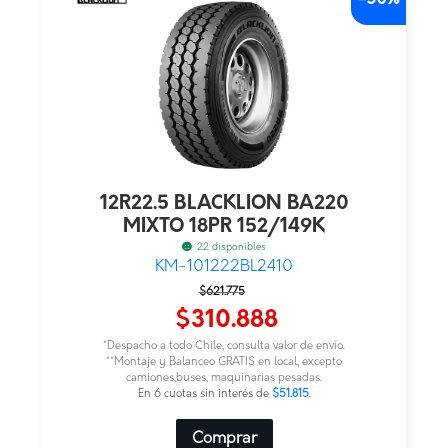
12R22.5 BLACKLION BA220
MIXTO 18PR 152/149K
22 disponibles
KM-101222BL2410
El
El
$
621.775
precio
precio
$
310.888
original
actual
*Despacho a todo Chile, consulta valor de envío.
era:
es:
**Montaje y Balanceo GRATIS en local, excepto
camiones,buses, maquinarias pesadas.
$621.775.
$310.888.
En 6 cuotas sin interés de
$51.815
.
Comprar