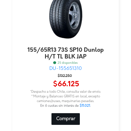
155/65R13 73S SP10 Dunlop
H/T TL BLK JAP
25 disponibles
DU-155651310
El
El
$
132.250
precio
precio
$
66.125
original
actual
*Despacho a todo Chile, consulta valor de envío.
era:
es:
**Montaje y Balanceo GRATIS en local, excepto
camiones,buses, maquinarias pesadas.
$132.250.
$66.125.
En 6 cuotas sin interés de
$11.021
.
Comprar