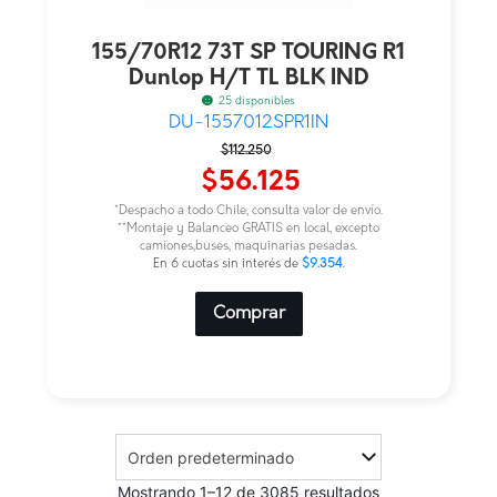
155/70R12 73T SP TOURING R1
Dunlop H/T TL BLK IND
25 disponibles
DU-1557012SPR1IN
El
El
$
112.250
precio
precio
$
56.125
original
actual
*Despacho a todo Chile, consulta valor de envío.
era:
es:
**Montaje y Balanceo GRATIS en local, excepto
camiones,buses, maquinarias pesadas.
$112.250.
$56.125.
En 6 cuotas sin interés de
$9.354
.
Comprar
Mostrando 1–12 de 3085 resultados