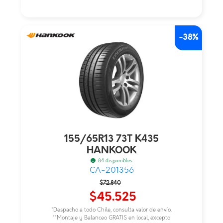
-38%
155/65R13 73T K435
HANKOOK
84 disponibles
CA-201356
El
El
$
72.840
precio
precio
$
45.525
original
actual
*Despacho a todo Chile, consulta valor de envío.
era:
es:
**Montaje y Balanceo GRATIS en local, excepto