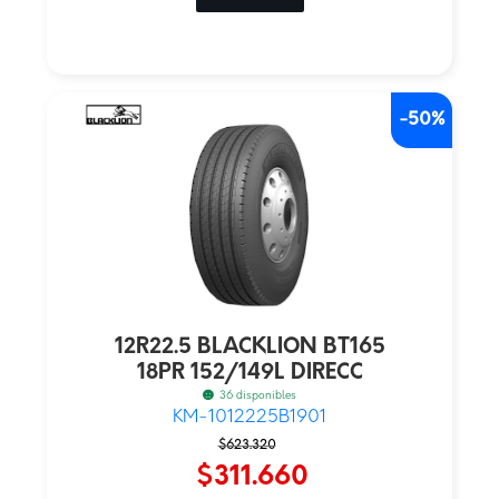
-50%
12R22.5 BLACKLION BT165
18PR 152/149L DIRECC
36 disponibles
KM-1012225B1901
El
El
$
623.320
precio
precio
$
311.660
original
actual