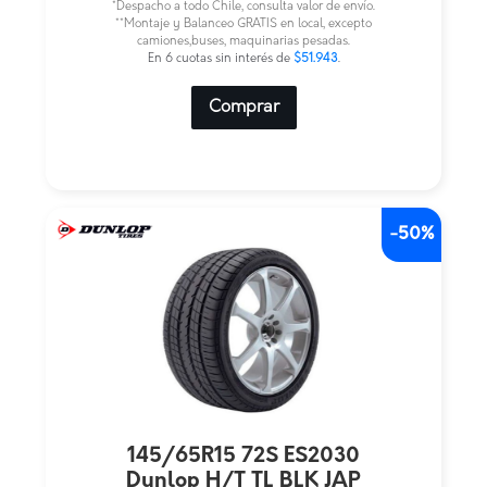
*Despacho a todo Chile, consulta valor de envío.
era:
es:
**Montaje y Balanceo GRATIS en local, excepto
camiones,buses, maquinarias pesadas.
$623.320.
$311.660.
En 6 cuotas sin interés de
$51.943
.
Comprar
-50%
145/65R15 72S ES2030
Dunlop H/T TL BLK JAP