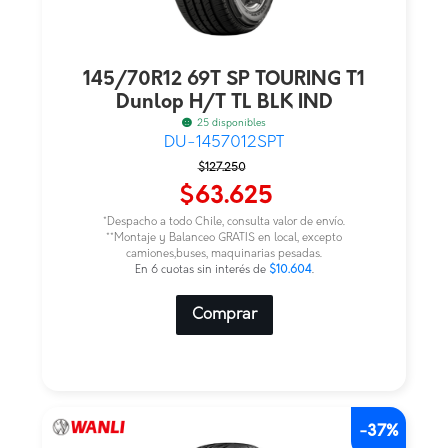
145/70R12 69T SP TOURING T1
Dunlop H/T TL BLK IND
25 disponibles
DU-1457012SPT
El
El
$
127.250
precio
precio
$
63.625
original
actual
*Despacho a todo Chile, consulta valor de envío.
era:
es:
**Montaje y Balanceo GRATIS en local, excepto
camiones,buses, maquinarias pesadas.
$127.250.
$63.625.
En 6 cuotas sin interés de
$10.604
.
Comprar
-37%