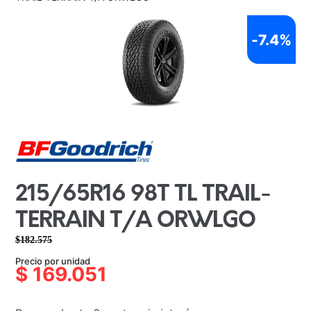
-
7.4%
215/65R16 98T TL TRAIL-
TERRAIN T/A ORWLGO
$
182.575
El
El
Precio por unidad
precio
precio
$
169.051
original
actual
era:
es: