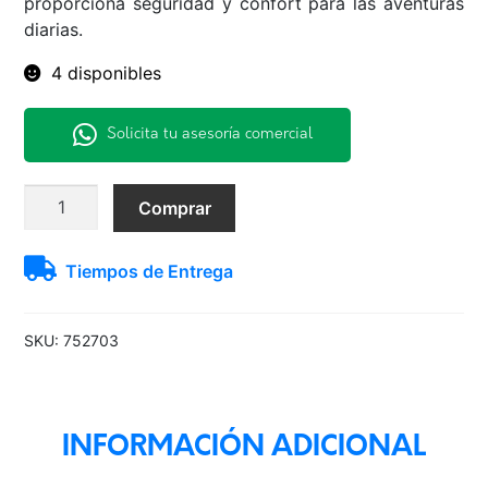
proporciona seguridad y confort para las aventuras
diarias.
4 disponibles
Solicita tu asesoría comercial
215/65R16
Comprar
98T
TL
Tiempos de Entrega
TRAIL-
TERRAIN
T/A
SKU:
752703
ORWLGO
cantidad
INFORMACIÓN ADICIONAL