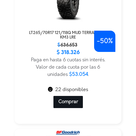
LT265/70R17 121/118Q MUD TERRAIN T/A
KM3 LRE
-
50%
El
El
$
636.653
$
318.326
precio
precio
original
actual
Paga en hasta 6 cuotas sin interés.
era:
es:
Valor de cada cuota por las 6
$636.653.
$318.326.
unidades
$53.054
.
22 disponibles
Comprar