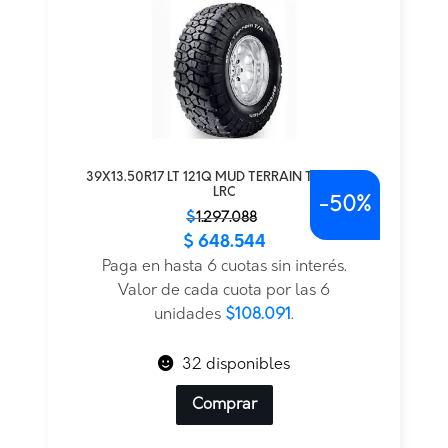
39X13.50R17 LT 121Q MUD TERRAIN T/A KM3
LRC
-
50%
El
El
$
1.297.088
$
648.544
precio
precio
original
actual
Paga en hasta 6 cuotas sin interés.
era:
es:
Valor de cada cuota por las 6
$1.297.088.
$648.544.
unidades
$108.091
.
32 disponibles
Comprar