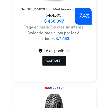
Neu.305/55R20 Km3 Mud Terrain Bfgoodrich
-
7.4%
El
El
$
464.505
$
430.097
precio
precio
original
actual
Paga en hasta 6 cuotas sin interés.
era:
es:
Valor de cada cuota por las 6
$464.505.
$430.097.
unidades
$71.683
.
16 disponibles
Comprar