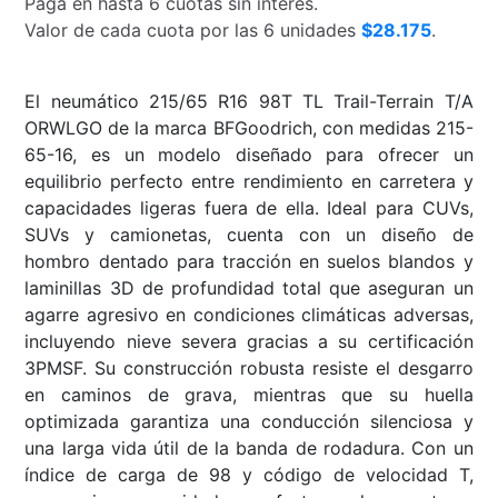
Paga en hasta 6 cuotas sin interés.
$182.575.
$169.051.
Valor de cada cuota por las 6 unidades
$28.175
.
El neumático 215/65 R16 98T TL Trail-Terrain T/A
ORWLGO de la marca BFGoodrich, con medidas 215-
65-16, es un modelo diseñado para ofrecer un
equilibrio perfecto entre rendimiento en carretera y
capacidades ligeras fuera de ella. Ideal para CUVs,
SUVs y camionetas, cuenta con un diseño de
hombro dentado para tracción en suelos blandos y
laminillas 3D de profundidad total que aseguran un
agarre agresivo en condiciones climáticas adversas,
incluyendo nieve severa gracias a su certificación
3PMSF. Su construcción robusta resiste el desgarro
en caminos de grava, mientras que su huella
optimizada garantiza una conducción silenciosa y
una larga vida útil de la banda de rodadura. Con un
índice de carga de 98 y código de velocidad T,