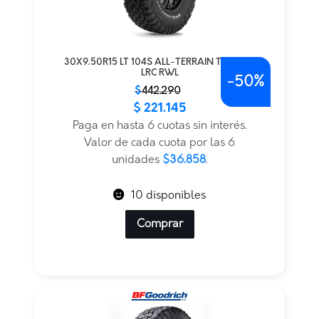
30X9.50R15 LT 104S ALL-TERRAIN T/A KO2
LRC RWL
-
50%
El
El
$
442.290
$
221.145
precio
precio
original
actual
Paga en hasta 6 cuotas sin interés.
era:
es:
Valor de cada cuota por las 6
$442.290.
$221.145.
unidades
$36.858
.
10 disponibles
Comprar