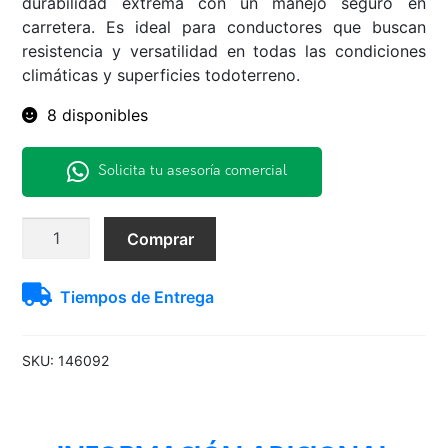
durabilidad extrema con un manejo seguro en
carretera. Es ideal para conductores que buscan
resistencia y versatilidad en todas las condiciones
climáticas y superficies todoterreno.
8 disponibles
Solicita tu asesoría comercial
Neu.275/65
Comprar
R17
All
Tiempos de Entrega
Terrain
K02
Bfgoodrich
SKU:
146092
cantidad