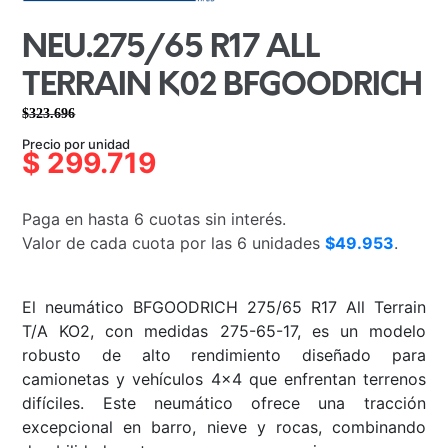
NEU.275/65 R17 ALL
TERRAIN K02 BFGOODRICH
$
323.696
El
El
Precio por unidad
precio
precio
$
299.719
original
actual
era:
es:
Paga en hasta 6 cuotas sin interés.
$323.696.
$299.719.
Valor de cada cuota por las 6 unidades
$49.953
.
El neumático BFGOODRICH 275/65 R17 All Terrain
T/A KO2, con medidas 275-65-17, es un modelo
robusto de alto rendimiento diseñado para
camionetas y vehículos 4×4 que enfrentan terrenos
difíciles. Este neumático ofrece una tracción
excepcional en barro, nieve y rocas, combinando