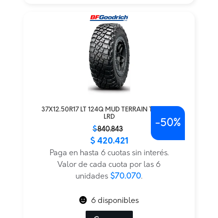
37X12.50R17 LT 124Q MUD TERRAIN T/A KM3
LRD
-
50%
El
El
$
840.843
$
420.421
precio
precio
original
actual
Paga en hasta 6 cuotas sin interés.
era:
es:
Valor de cada cuota por las 6
$840.843.
$420.421.
unidades
$70.070
.
6 disponibles