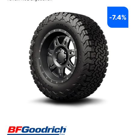
-
7.4%