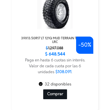
39X13.50R17 LT 121Q MUD TERRAIN T/A KM3
LRC
-
50%
El
El
$
1.297.088
$
648.544
precio
precio
original
actual
Paga en hasta 6 cuotas sin interés.
era:
es:
Valor de cada cuota por las 6
$1.297.088.
$648.544.
unidades
$108.091
.
32 disponibles
Comprar