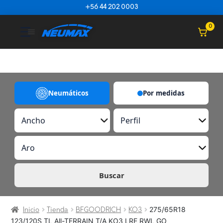
Saltar al contenido
+56 44 202 0003
☰
0
Neumáticos
Por medidas
A
P
n
e
c
r
A
h
f
r
o
i
o
l
Buscar
275/65R18
Inicio
Tienda
BFGOODRICH
KO3
123/120S TL All-TERRAIN T/A KO3 LRE RWL GO