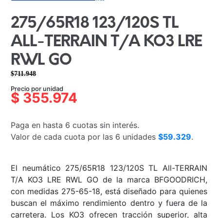
275/65R18 123/120S TL
ALL-TERRAIN T/A KO3 LRE
RWL GO
$
711.948
El
El
Precio por unidad
precio
precio
$
355.974
original
actual
era:
es:
Paga en hasta 6 cuotas sin interés.
$711.948.
$355.974.
Valor de cada cuota por las 6 unidades
$59.329
.
El neumático 275/65R18 123/120S TL All-TERRAIN
T/A KO3 LRE RWL GO de la marca BFGOODRICH,
con medidas 275-65-18, está diseñado para quienes
buscan el máximo rendimiento dentro y fuera de la
carretera. Los KO3 ofrecen tracción superior, alta