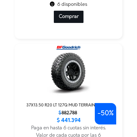
6 disponibles
Comprar
37X13.50 R20 LT 127Q MUD TERRAIN KM3LRE
-
50%
El
El
$
882.788
$
441.394
precio
precio
original
actual
Paga en hasta 6 cuotas sin interés.
era:
es:
Valor de cada cuota por las 6