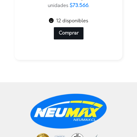
$882.788.
$441.394.
unidades
$73.566
.
12 disponibles
Comprar