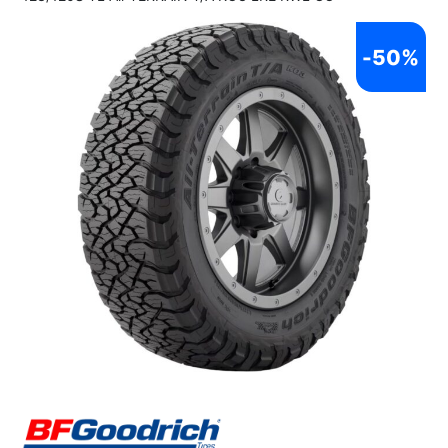
-
50%