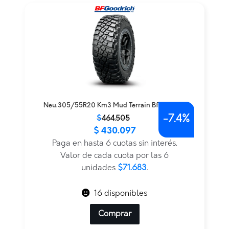
Neu.305/55R20 Km3 Mud Terrain Bfgoodrich
-
7.4%
El
El
$
464.505
$
430.097
precio
precio
original
actual
Paga en hasta 6 cuotas sin interés.
era:
es:
Valor de cada cuota por las 6
$464.505.
$430.097.
unidades
$71.683
.
16 disponibles
Comprar