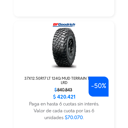
37X12.50R17 LT 124Q MUD TERRAIN T/A KM3
LRD
-
50%
El
El
$
840.843
$
420.421
precio
precio
original
actual
Paga en hasta 6 cuotas sin interés.
era:
es:
Valor de cada cuota por las 6
$840.843.
$420.421.
unidades
$70.070
.