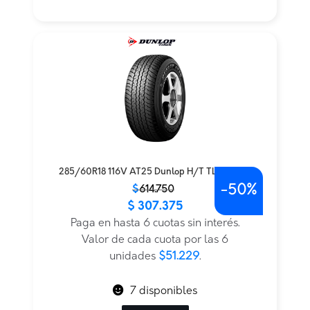
285/60R18 116V AT25 Dunlop H/T TL BLK JAP
-
50%
El
El
$
614.750
$
307.375
precio
precio
original
actual
Paga en hasta 6 cuotas sin interés.
era:
es:
Valor de cada cuota por las 6
$614.750.
$307.375.
unidades
$51.229
.
7 disponibles