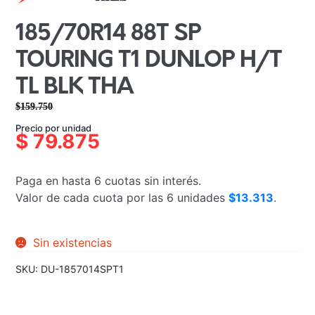
185/70R14 88T SP
TOURING T1 DUNLOP H/T
TL BLK THA
$
159.750
El
El
Precio por unidad
precio
precio
$
79.875
original
actual
era:
es:
Paga en hasta 6 cuotas sin interés.
$159.750.
$79.875.
Valor de cada cuota por las 6 unidades
$13.313
.
Sin existencias
SKU:
DU-1857014SPT1