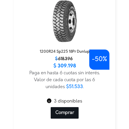
1200R24 Sp225 18Pr Dunlop
-
50%
El
El
$
618.396
$
309.198
precio
precio
original
actual
Paga en hasta 6 cuotas sin interés.
era:
es:
Valor de cada cuota por las 6
$618.396.
$309.198.
unidades
$51.533
.
3 disponibles
Comprar