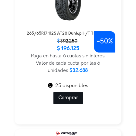
265/65R17 112S AT20 Dunlop H/T TL — THA
-
50%
El
El
$
392.250
$
196.125
precio
precio
original
actual
Paga en hasta 6 cuotas sin interés.
era:
es:
Valor de cada cuota por las 6
$392.250.
$196.125.
unidades
$32.688
.
25 disponibles
Comprar