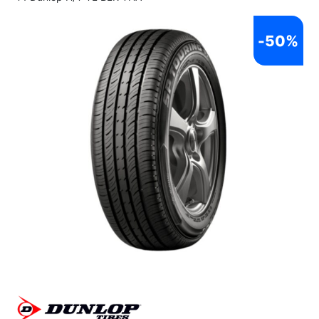
-
50%