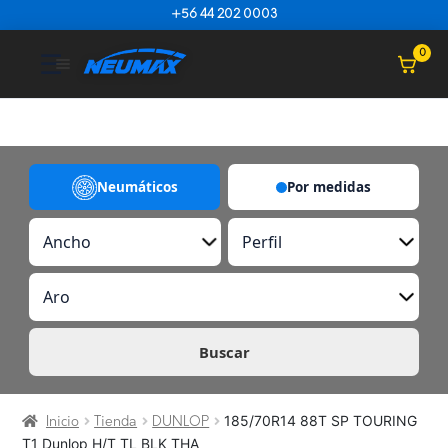
Saltar al contenido
+56 44 202 0003
☰
0
Neumáticos
Por medidas
A
P
n
e
c
r
A
h
f
r
o
i
o
l
Buscar
185/70R14 88T SP TOURING
Inicio
Tienda
DUNLOP
T1 Dunlop H/T TL BLK THA