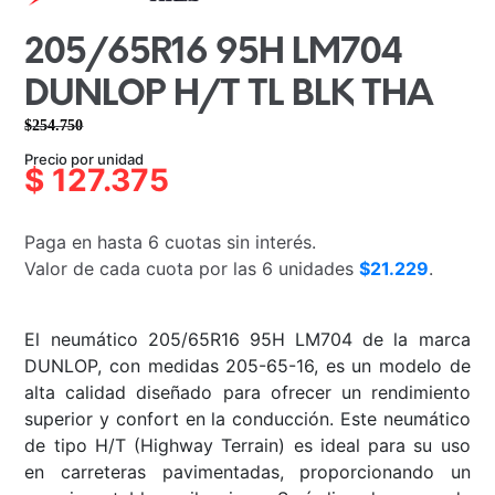
205/65R16 95H LM704
DUNLOP H/T TL BLK THA
$
254.750
El
El
Precio por unidad
precio
precio
$
127.375
original
actual
era:
es:
Paga en hasta 6 cuotas sin interés.
$254.750.
$127.375.
Valor de cada cuota por las 6 unidades
$21.229
.
El neumático 205/65R16 95H LM704 de la marca
DUNLOP, con medidas 205-65-16, es un modelo de
alta calidad diseñado para ofrecer un rendimiento
superior y confort en la conducción. Este neumático
de tipo H/T (Highway Terrain) es ideal para su uso
en carreteras pavimentadas, proporcionando un