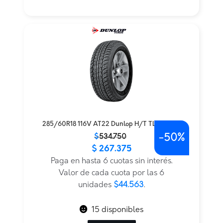
285/60R18 116V AT22 Dunlop H/T TL BLK JAP
-
50%
El
El
$
534.750
$
267.375
precio
precio
original
actual
Paga en hasta 6 cuotas sin interés.
era:
es:
Valor de cada cuota por las 6
$534.750.
$267.375.
unidades
$44.563
.
15 disponibles