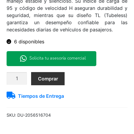
manejo estable y silencioso. Su índice de carga de
95 y código de velocidad H aseguran durabilidad y
seguridad, mientras que su diseño TL (Tubeless)
garantiza un desempeño confiable para las
necesidades diarias de vehículos de pasajeros.
6 disponibles
Solicita tu asesoría comercial
205/65R16
Comprar
95H
LM704
Tiempos de Entrega
Dunlop
H/T
TL
SKU:
DU-2056516704
BLK
THA
cantidad