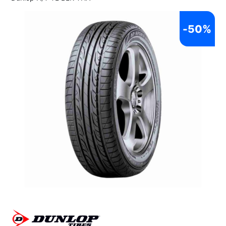
-
50%