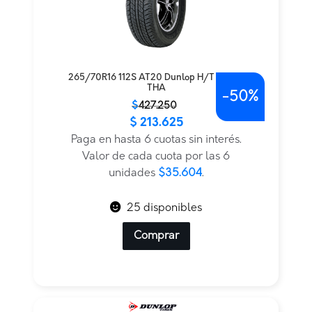
265/70R16 112S AT20 Dunlop H/T TL BLK
THA
-
50%
El
El
$
427.250
$
213.625
precio
precio
original
actual
Paga en hasta 6 cuotas sin interés.
era:
es:
Valor de cada cuota por las 6
$427.250.
$213.625.
unidades
$35.604
.
25 disponibles
Comprar