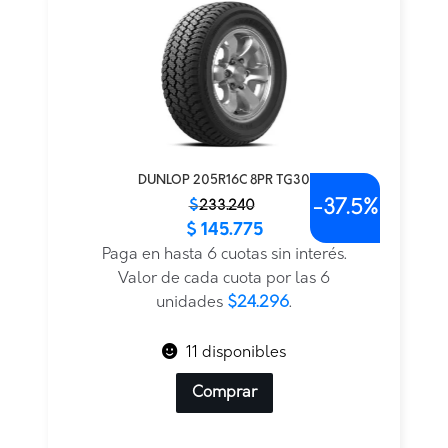
DUNLOP 205R16C 8PR TG30
-
37.5%
El
El
$
233.240
$
145.775
precio
precio
original
actual
Paga en hasta 6 cuotas sin interés.
era:
es:
Valor de cada cuota por las 6
$233.240.
$145.775.
unidades
$24.296
.
11 disponibles
Comprar