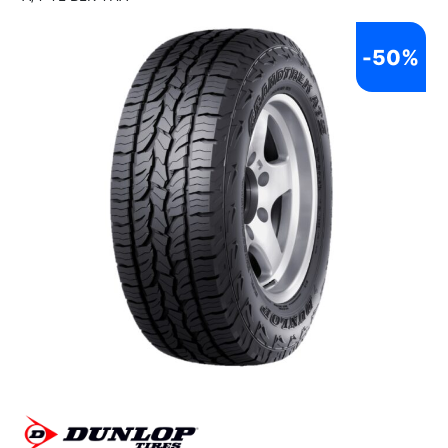
-
50%