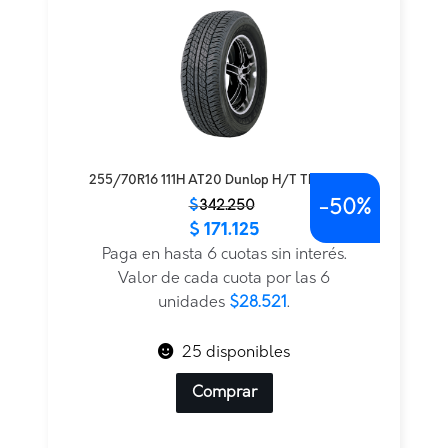
255/70R16 111H AT20 Dunlop H/T TL — THA
-
50%
El
El
$
342.250
$
171.125
precio
precio
original
actual
Paga en hasta 6 cuotas sin interés.
era:
es:
Valor de cada cuota por las 6
$342.250.
$171.125.
unidades
$28.521
.
25 disponibles
Comprar