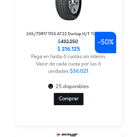
265/70R17 115S AT22 Dunlop H/T TL BLK JAP
-
50%
El
El
$
432.250
$
216.125
precio
precio
original
actual
Paga en hasta 6 cuotas sin interés.
era:
es:
Valor de cada cuota por las 6
$432.250.
$216.125.
unidades
$36.021
.
25 disponibles
Comprar