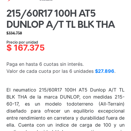
215/60R17 100H AT5
DUNLOP A/T TL BLK THA
$
334.750
El
El
Precio por unidad
precio
precio
$
167.375
original
actual
era:
es:
Paga en hasta 6 cuotas sin interés.
$334.750.
$167.375.
Valor de cada cuota por las 6 unidades
$27.896
.
El neumatico 215/60R17 100H AT5 Dunlop A/T TL
BLK THA de la marca DUNLOP, con medidas 215-
60-17, es un modelo todoterreno (All-Terrain)
diseñado para ofrecer un equilibrio excepcional
entre rendimiento en carretera y durabilidad fuera de
ella. Cuenta con un indice de carga de 100 y un