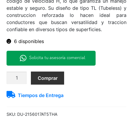
codigo de velocidad H, lo que garantiza un manejo
estable y seguro. Su diseño de tipo TL (Tubeless) y
construccion reforzada lo hacen ideal para
conductores que buscan versatilidad y traccion
confiable en diversos tipos de superficies.
6 disponibles
Solicita tu asesoría comercial
215/60R17
Comprar
100H
AT5
Tiempos de Entrega
Dunlop
A/T
TL
SKU:
DU-2156017AT5THA
BLK
THA
cantidad