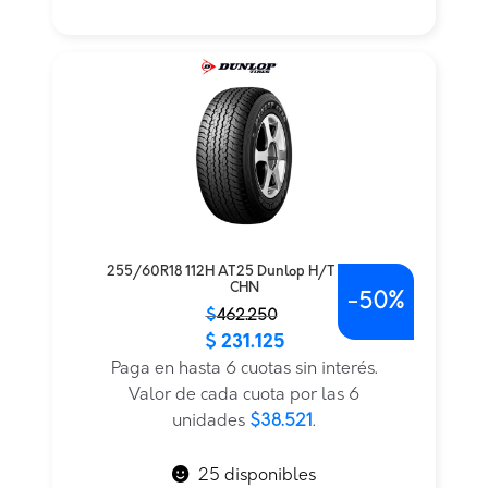
255/60R18 112H AT25 Dunlop H/T TL BLK
CHN
-
50%
El
El
$
462.250
$
231.125
precio
precio
original
actual
Paga en hasta 6 cuotas sin interés.
era:
es:
Valor de cada cuota por las 6
$462.250.
$231.125.
unidades
$38.521
.
25 disponibles