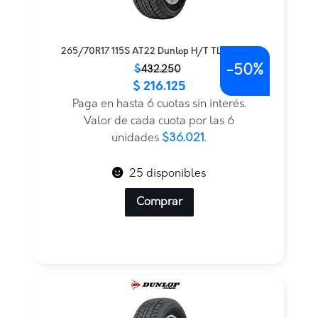
265/70R17 115S AT22 Dunlop H/T TL BLK JAP
-
50%
El
El
$
432.250
$
216.125
precio
precio
original
actual
Paga en hasta 6 cuotas sin interés.
era:
es:
Valor de cada cuota por las 6
$432.250.
$216.125.
unidades
$36.021
.
25 disponibles
Comprar