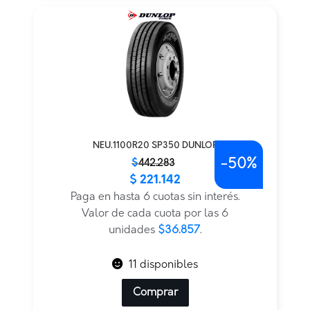
NEU.1100R20 SP350 DUNLOP
-
50%
El
El
$
442.283
$
221.142
precio
precio
original
actual
Paga en hasta 6 cuotas sin interés.
era:
es:
Valor de cada cuota por las 6
$442.283.
$221.142.
unidades
$36.857
.
11 disponibles
Comprar