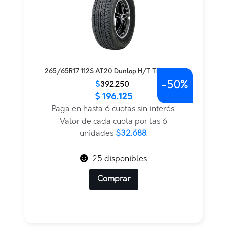
265/65R17 112S AT20 Dunlop H/T TL — THA
-
50%
El
El
$
392.250
$
196.125
precio
precio
original
actual
Paga en hasta 6 cuotas sin interés.
era:
es:
Valor de cada cuota por las 6
$392.250.
$196.125.
unidades
$32.688
.
25 disponibles
Comprar