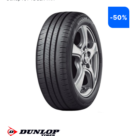
-
50%