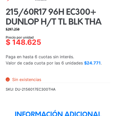
215/60R17 96H EC300+
DUNLOP H/T TL BLK THA
$
297.250
El
El
Precio por unidad
precio
precio
$
148.625
original
actual
era:
es:
Paga en hasta 6 cuotas sin interés.
$297.250.
$148.625.
Valor de cada cuota por las 6 unidades
$24.771
.
Sin existencias
SKU:
DU-2156017EC300THA
INFORMACIÓN ADICIONAL