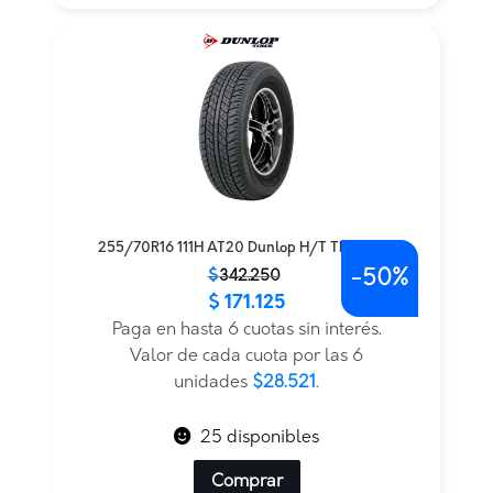
255/70R16 111H AT20 Dunlop H/T TL — THA
-
50%
El
El
$
342.250
$
171.125
precio
precio
original
actual
Paga en hasta 6 cuotas sin interés.
era:
es:
Valor de cada cuota por las 6
$342.250.
$171.125.
unidades
$28.521
.
25 disponibles
Comprar