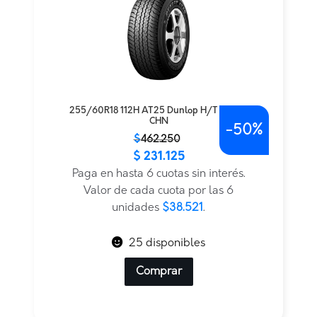
255/60R18 112H AT25 Dunlop H/T TL BLK
CHN
-
50%
El
El
$
462.250
$
231.125
precio
precio
original
actual
Paga en hasta 6 cuotas sin interés.
era:
es:
Valor de cada cuota por las 6
$462.250.
$231.125.
unidades
$38.521
.
25 disponibles
Comprar