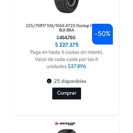
225/70R17 108/106S AT20 Dunlop H/T LT TL
BLK BRA
-
50%
El
El
$
454.750
$
227.375
precio
precio
original
actual
Paga en hasta 6 cuotas sin interés.
era:
es:
Valor de cada cuota por las 6
$454.750.
$227.375.
unidades
$37.896
.
25 disponibles
Comprar