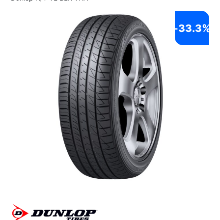
-
33.3%