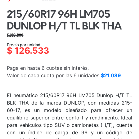
215/60R17 96H LM705
DUNLOP H/T TL BLK THA
$
189.800
El
El
Precio por unidad
precio
precio
$
126.533
original
actual
era:
es:
Paga en hasta 6 cuotas sin interés.
$189.800.
$126.533.
Valor de cada cuota por las 6 unidades
$21.089
.
El neumático 215/60R17 96H LM705 Dunlop H/T TL
BLK THA de la marca DUNLOP, con medidas 215-
60-17, es un modelo diseñado para ofrecer un
equilibrio superior entre confort y rendimiento. Ideal
para vehículos tipo SUV o camionetas (H/T), cuenta
con un índice de carga de 96 y un código de