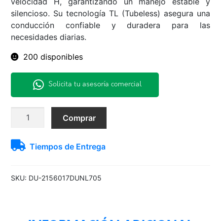
velocidad H, garantizando un manejo estable y
silencioso. Su tecnología TL (Tubeless) asegura una
conducción confiable y duradera para las
necesidades diarias.
200 disponibles
Solicita tu asesoría comercial
215/60R17
Comprar
96H
LM705
Tiempos de Entrega
Dunlop
H/T
TL
SKU:
DU-2156017DUNL705
BLK
THA
cantidad