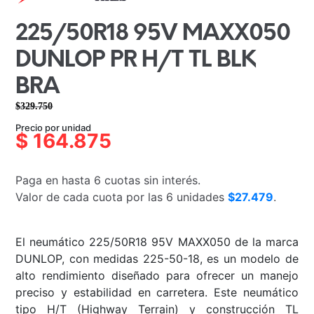
225/50R18 95V MAXX050
DUNLOP PR H/T TL BLK
BRA
$
329.750
El
El
Precio por unidad
precio
precio
$
164.875
original
actual
era:
es:
Paga en hasta 6 cuotas sin interés.
$329.750.
$164.875.
Valor de cada cuota por las 6 unidades
$27.479
.
El neumático 225/50R18 95V MAXX050 de la marca
DUNLOP, con medidas 225-50-18, es un modelo de
alto rendimiento diseñado para ofrecer un manejo
preciso y estabilidad en carretera. Este neumático
tipo H/T (Highway Terrain) y construcción TL