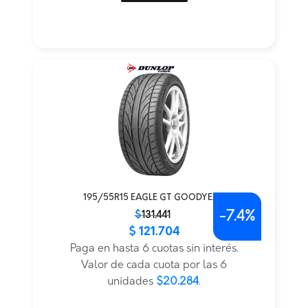
195/55R15 EAGLE GT GOODYEAR
-
7.4%
El
El
$
131.441
$
121.704
precio
precio
original
actual
Paga en hasta 6 cuotas sin interés.
era:
es:
Valor de cada cuota por las 6
$131.441.
$121.704.
unidades
$20.284
.