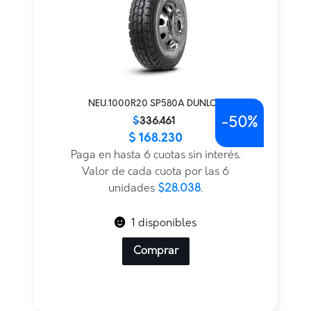
NEU.1000R20 SP580A DUNLOP
-
50%
El
El
$
336.461
$
168.230
precio
precio
original
actual
Paga en hasta 6 cuotas sin interés.
era:
es:
Valor de cada cuota por las 6
$336.461.
$168.230.
unidades
$28.038
.
1 disponibles
Comprar