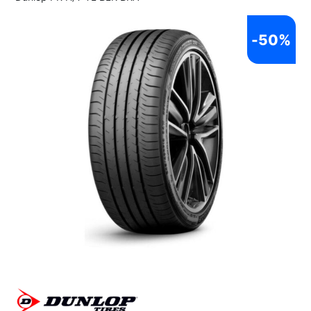
-
50%