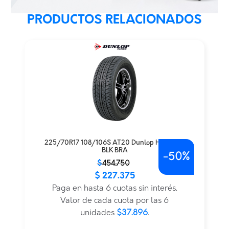
PRODUCTOS RELACIONADOS
225/70R17 108/106S AT20 Dunlop H/T LT TL
BLK BRA
-
50%
El
El
$
454.750
$
227.375
precio
precio
original
actual
Paga en hasta 6 cuotas sin interés.
era:
es:
Valor de cada cuota por las 6
$454.750.
$227.375.
unidades
$37.896
.