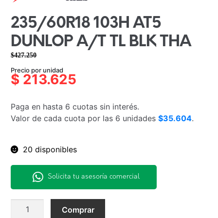
235/60R18 103H AT5
DUNLOP A/T TL BLK THA
$
427.250
El
El
Precio por unidad
precio
precio
$
213.625
original
actual
era:
es:
Paga en hasta 6 cuotas sin interés.
$427.250.
$213.625.
Valor de cada cuota por las 6 unidades
$35.604
.
20 disponibles
Solicita tu asesoría comercial
235/60R18
Comprar
103H