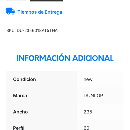
AT5
Tiempos de Entrega
Dunlop
A/T
TL
SKU:
DU-2356018AT5THA
BLK
THA
cantidad
INFORMACIÓN ADICIONAL
Condición
new
Marca
DUNLOP
Ancho
235
Perfíl
60