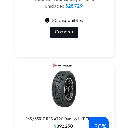
$344.750.
$172.375.
unidades
$28.729
.
25 disponibles
Comprar
265/65R17 112S AT20 Dunlop H/T TL — THA
-
50%
El
El
$
392.250