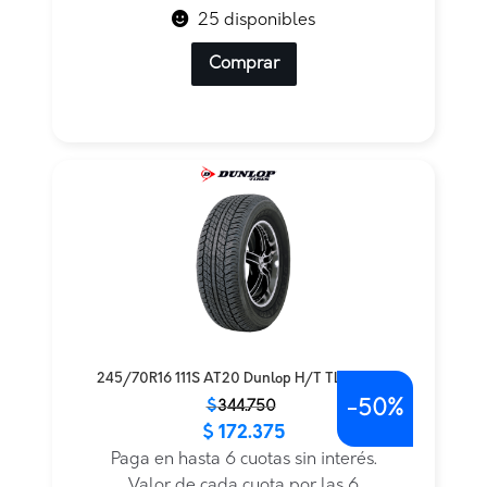
25 disponibles
Comprar
245/70R16 111S AT20 Dunlop H/T TL — THA
-
50%
El
El
$
344.750
$
172.375
precio
precio
original
actual
Paga en hasta 6 cuotas sin interés.
era:
es:
Valor de cada cuota por las 6