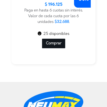
$
196.125
precio
precio
original
actual
Paga en hasta 6 cuotas sin interés.
era:
es:
Valor de cada cuota por las 6
$392.250.
$196.125.
unidades
$32.688
.
25 disponibles
Comprar