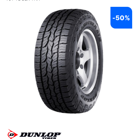
-
50%