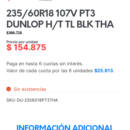
235/60R18 107V PT3
DUNLOP H/T TL BLK THA
$
309.750
El
El
Precio por unidad
precio
precio
$
154.875
original
actual
era:
es:
Paga en hasta 6 cuotas sin interés.
$309.750.
$154.875.
Valor de cada cuota por las 6 unidades
$25.813
.
Sin existencias
SKU:
DU-2356018PT3THA
INFORMACIÓN ADICIONAL