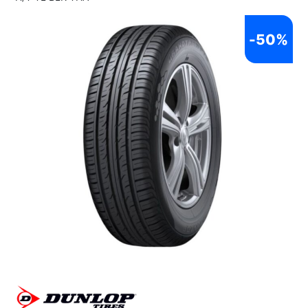
-
50%