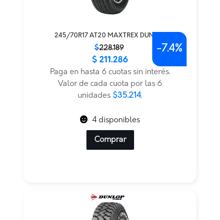
245/70R17 AT20 MAXTREX DUNLOP
-
7.4%
El
El
$
228.189
$
211.286
precio
precio
original
actual
Paga en hasta 6 cuotas sin interés.
era:
es:
Valor de cada cuota por las 6
$228.189.
$211.286.
unidades
$35.214
.
4 disponibles
Comprar