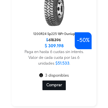
1200R24 Sp225 18Pr Dunlop
-
50%
El
El
$
618.396
$
309.198
precio
precio
original
actual
Paga en hasta 6 cuotas sin interés.
era:
es:
Valor de cada cuota por las 6
$618.396.
$309.198.
unidades
$51.533
.
3 disponibles
Comprar