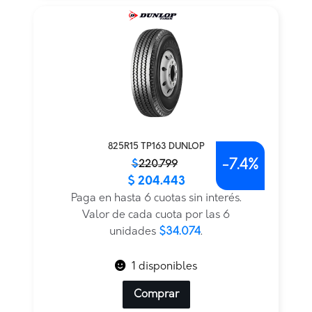
825R15 TP163 DUNLOP
-
7.4%
El
El
$
220.799
$
204.443
precio
precio
original
actual
Paga en hasta 6 cuotas sin interés.
era:
es:
Valor de cada cuota por las 6
$220.799.
$204.443.
unidades
$34.074
.
1 disponibles
Comprar