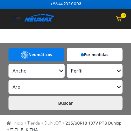
Saltar al contenido
+56 44 202 0003
☰
0
Neumáticos
Por medidas
A
P
n
e
c
r
A
h
f
r
o
i
o
l
Buscar
235/60R18 107V PT3 Dunlop
Inicio
Tienda
DUNLOP
H/T TL BLK THA