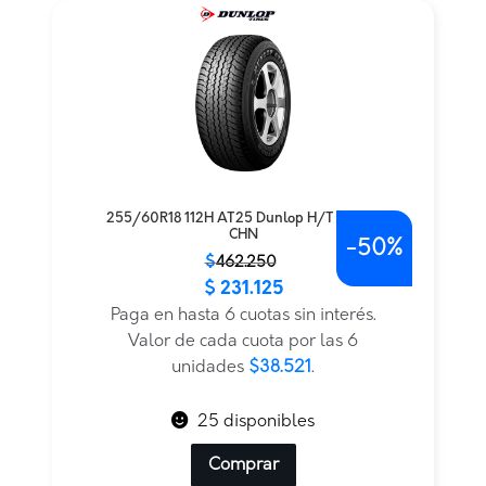
255/60R18 112H AT25 Dunlop H/T TL BLK
CHN
-
50%
El
El
$
462.250
$
231.125
precio
precio
original
actual
Paga en hasta 6 cuotas sin interés.
era:
es:
Valor de cada cuota por las 6
$462.250.
$231.125.
unidades
$38.521
.
25 disponibles
Comprar