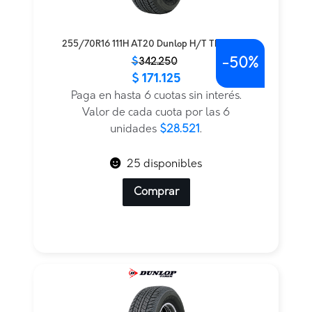
255/70R16 111H AT20 Dunlop H/T TL — THA
-
50%
El
El
$
342.250
$
171.125
precio
precio
original
actual
Paga en hasta 6 cuotas sin interés.
era:
es:
Valor de cada cuota por las 6
$342.250.
$171.125.
unidades
$28.521
.
25 disponibles
Comprar