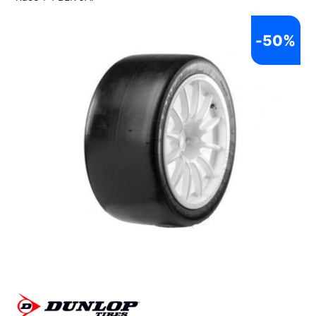
-
50%