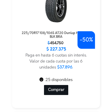
225/70R17 108/106S AT20 Dunlop H/T LT TL
BLK BRA
-
50%
El
El
$
454.750
$
227.375
precio
precio
original
actual
Paga en hasta 6 cuotas sin interés.
era:
es:
Valor de cada cuota por las 6
$454.750.
$227.375.
unidades
$37.896
.
25 disponibles
Comprar