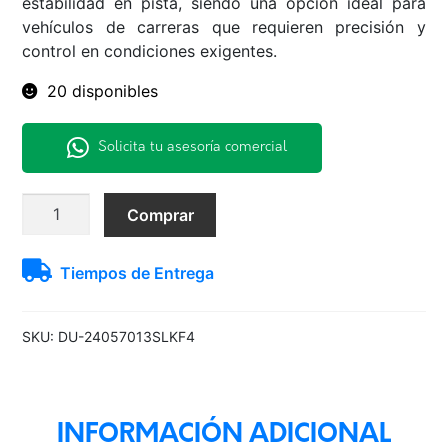
estabilidad en pista, siendo una opción ideal para
vehículos de carreras que requieren precisión y
control en condiciones exigentes.
20 disponibles
Solicita tu asesoría comercial
240/570R13
Comprar
SLKFIA
Dunlop
Tiempos de Entrega
Race-
F4
BLK
SKU:
DU-24057013SLKF4
JAP
cantidad
INFORMACIÓN ADICIONAL