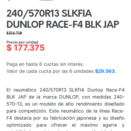
240/570R13 SLKFIA
DUNLOP RACE-F4 BLK JAP
$
354.750
El
El
Precio por unidad
precio
precio
$
177.375
original
actual
era:
es:
Paga en hasta 6 cuotas sin interés.
$354.750.
$177.375.
Valor de cada cuota por las 6 unidades
$29.563
.
El neumático 240/570R13 SLKFIA Dunlop Race-F4
BLK JAP de la marca DUNLOP, con medidas 240-
570-13, es un modelo de alto rendimiento diseñado
para competición. Este neumático de la línea Race-
F4 destaca por su fabricación japonesa y su diseño
optimizado para ofrecer el máximo agarre y