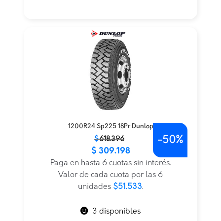
1200R24 Sp225 18Pr Dunlop
-
50%
El
El
$
618.396
$
309.198
precio
precio
original
actual
Paga en hasta 6 cuotas sin interés.
era:
es:
Valor de cada cuota por las 6
$618.396.
$309.198.
unidades
$51.533
.
3 disponibles