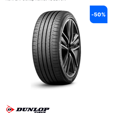
-
50%