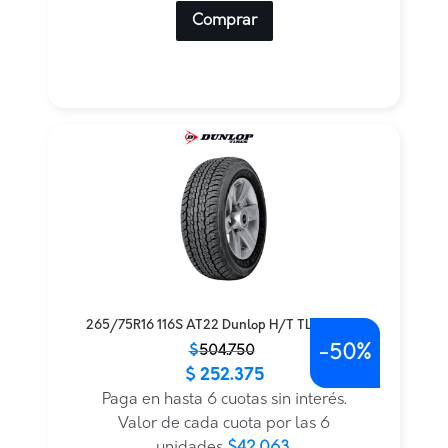
Comprar
265/75R16 116S AT22 Dunlop H/T TL BLK JAP
-
50%
El
El
$
504.750
$
252.375
precio
precio
original
actual
Paga en hasta 6 cuotas sin interés.
era:
es:
Valor de cada cuota por las 6