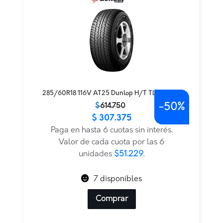
285/60R18 116V AT25 Dunlop H/T TL BLK JAP
-
50%
El
El
$
614.750
$
307.375
precio
precio
original
actual
Paga en hasta 6 cuotas sin interés.
era:
es:
Valor de cada cuota por las 6
$614.750.
$307.375.
unidades
$51.229
.
7 disponibles
Comprar