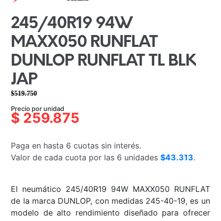
245/40R19 94W
MAXX050 RUNFLAT
DUNLOP RUNFLAT TL BLK
JAP
$
519.750
El
El
Precio por unidad
precio
precio
$
259.875
original
actual
era:
es:
Paga en hasta 6 cuotas sin interés.
$519.750.
$259.875.
Valor de cada cuota por las 6 unidades
$43.313
.
El neumático 245/40R19 94W MAXX050 RUNFLAT
de la marca DUNLOP, con medidas 245-40-19, es un
modelo de alto rendimiento diseñado para ofrecer