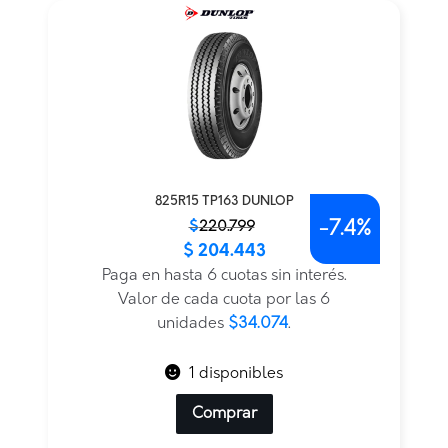
825R15 TP163 DUNLOP
-
7.4%
El
El
$
220.799
$
204.443
precio
precio
original
actual
Paga en hasta 6 cuotas sin interés.
era:
es:
Valor de cada cuota por las 6
$220.799.
$204.443.
unidades
$34.074
.
1 disponibles
Comprar