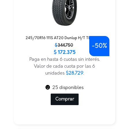
245/70R16 111S AT20 Dunlop H/T TL — THA
-
50%
El
El
$
344.750
$
172.375
precio
precio
original
actual
Paga en hasta 6 cuotas sin interés.
era:
es:
Valor de cada cuota por las 6
$344.750.
$172.375.
unidades
$28.729
.
25 disponibles
Comprar