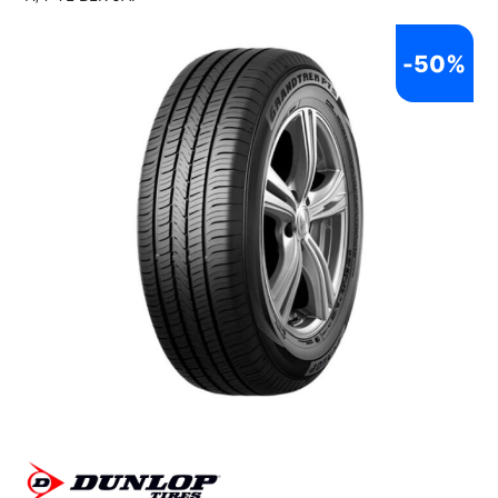
-
50%