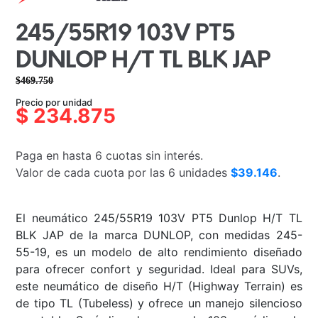
245/55R19 103V PT5
DUNLOP H/T TL BLK JAP
$
469.750
El
El
Precio por unidad
precio
precio
$
234.875
original
actual
era:
es:
Paga en hasta 6 cuotas sin interés.
$469.750.
$234.875.
Valor de cada cuota por las 6 unidades
$39.146
.
El neumático 245/55R19 103V PT5 Dunlop H/T TL
BLK JAP de la marca DUNLOP, con medidas 245-
55-19, es un modelo de alto rendimiento diseñado
para ofrecer confort y seguridad. Ideal para SUVs,
este neumático de diseño H/T (Highway Terrain) es
de tipo TL (Tubeless) y ofrece un manejo silencioso