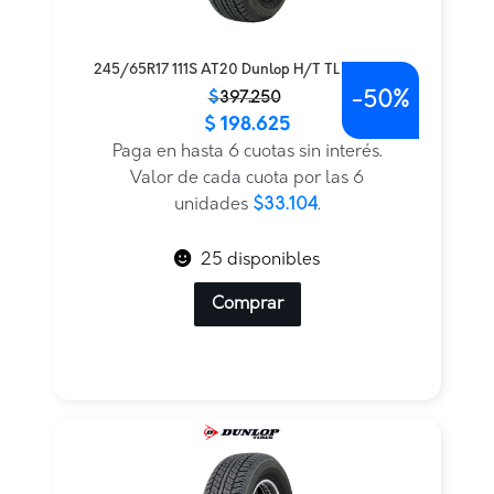
245/65R17 111S AT20 Dunlop H/T TL BLK THA
-
50%
El
El
$
397.250
$
198.625
precio
precio
original
actual
Paga en hasta 6 cuotas sin interés.
era:
es:
Valor de cada cuota por las 6
$397.250.
$198.625.
unidades
$33.104
.
25 disponibles
Comprar