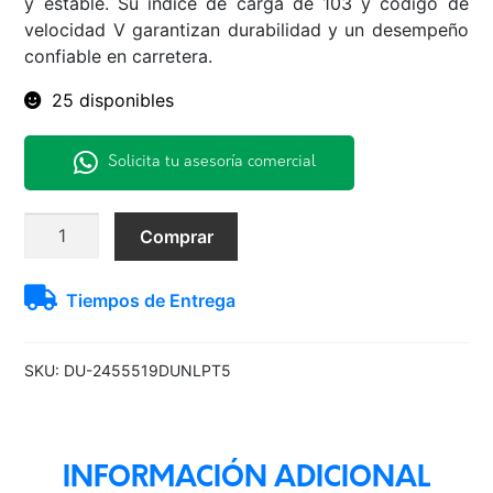
y estable. Su índice de carga de 103 y código de
velocidad V garantizan durabilidad y un desempeño
confiable en carretera.
25 disponibles
Solicita tu asesoría comercial
245/55R19
Comprar
103V
PT5
Tiempos de Entrega
Dunlop
H/T
TL
SKU:
DU-2455519DUNLPT5
BLK
JAP
cantidad
INFORMACIÓN ADICIONAL