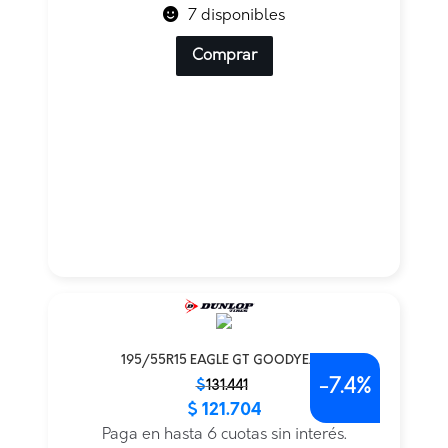
7 disponibles
Comprar
195/55R15 EAGLE GT GOODYEAR
-
7.4%
El
El
$
131.441
$
121.704
precio
precio
original
actual
Paga en hasta 6 cuotas sin interés.