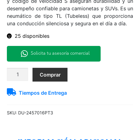
y código de velocidad S aseguran durabilidad y un
desempeño confiable para camionetas y SUVs. Es un
neumático de tipo TL (Tubeless) que proporciona
una conducción silenciosa y segura en el día a día.
25 disponibles
Solicita tu asesoría comercial
245/70R16
Comprar
111S
PT3
Tiempos de Entrega
Dunlop
H/T
TL
SKU:
DU-2457016PT3
BLK
THA
cantidad