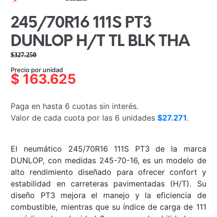
245/70R16 111S PT3
DUNLOP H/T TL BLK THA
$
327.250
El
El
Precio por unidad
precio
precio
$
163.625
original
actual
era:
es:
Paga en hasta 6 cuotas sin interés.
$327.250.
$163.625.
Valor de cada cuota por las 6 unidades
$27.271
.
El neumático 245/70R16 111S PT3 de la marca
DUNLOP, con medidas 245-70-16, es un modelo de
alto rendimiento diseñado para ofrecer confort y
estabilidad en carreteras pavimentadas (H/T). Su
diseño PT3 mejora el manejo y la eficiencia de
combustible, mientras que su índice de carga de 111