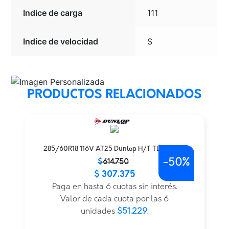
Indice de carga
111
Indice de velocidad
S
PRODUCTOS RELACIONADOS
285/60R18 116V AT25 Dunlop H/T TL BLK JAP
-
50%
El
El
$
614.750
$
307.375
precio
precio
original
actual
Paga en hasta 6 cuotas sin interés.
era:
es:
Valor de cada cuota por las 6
$614.750.
$307.375.
unidades
$51.229
.