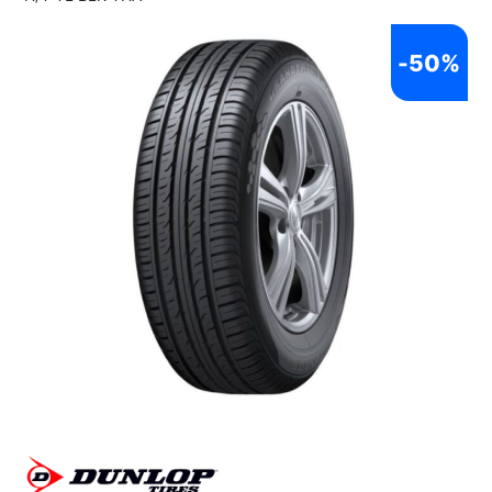
-
50%