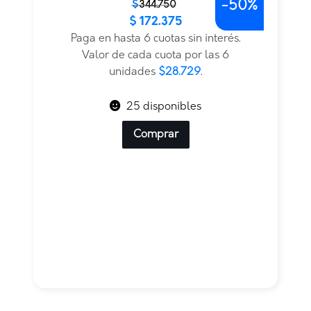
-
50%
El
El
$
344.750
$
172.375
precio
precio
original
actual
Paga en hasta 6 cuotas sin interés.
era:
es:
Valor de cada cuota por las 6
$344.750.
$172.375.
unidades
$28.729
.
25 disponibles
Comprar