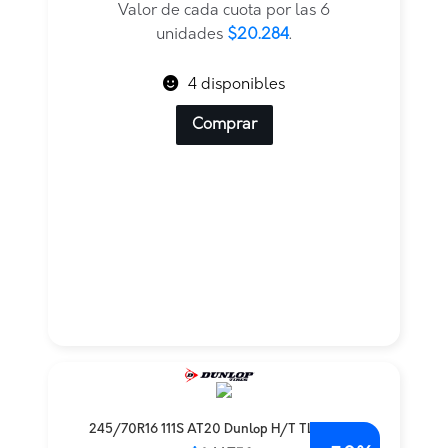
era:
es:
Valor de cada cuota por las 6
$131.441.
$121.704.
unidades
$20.284
.
4 disponibles
Comprar
245/70R16 111S AT20 Dunlop H/T TL — THA