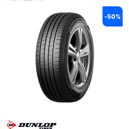
-
50%