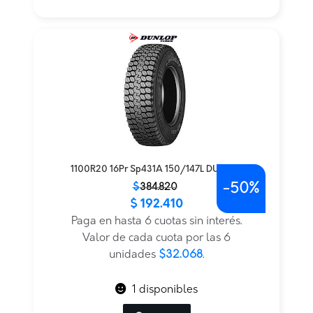
1100R20 16Pr Sp431A 150/147L DUNLOP
-
50%
El
El
$
384.820
$
192.410
precio
precio
original
actual
Paga en hasta 6 cuotas sin interés.
era:
es:
Valor de cada cuota por las 6
$384.820.
$192.410.
unidades
$32.068
.
1 disponibles