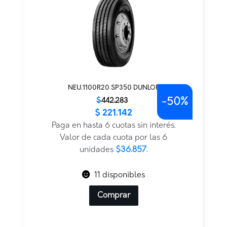
NEU.1100R20 SP350 DUNLOP
-
50%
El
El
$
442.283
$
221.142
precio
precio
original
actual
Paga en hasta 6 cuotas sin interés.
era:
es:
Valor de cada cuota por las 6
$442.283.
$221.142.
unidades
$36.857
.
11 disponibles
Comprar