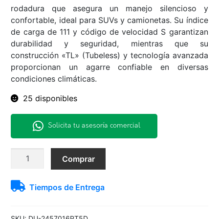
rodadura que asegura un manejo silencioso y
confortable, ideal para SUVs y camionetas. Su índice
de carga de 111 y código de velocidad S garantizan
durabilidad y seguridad, mientras que su
construcción «TL» (Tubeless) y tecnología avanzada
proporcionan un agarre confiable en diversas
condiciones climáticas.
25 disponibles
Solicita tu asesoría comercial
245/70R16
Comprar
111S
PT5
Tiempos de Entrega
Dunlop
PR
H/T
SKU:
DU-2457016PT5D