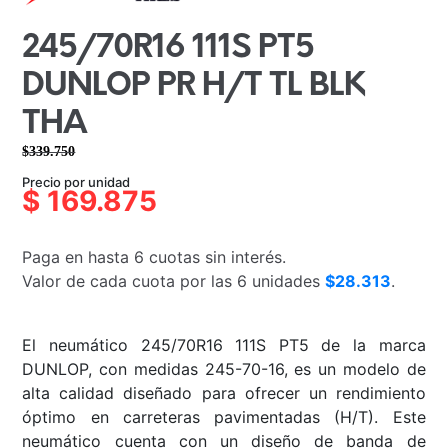
245/70R16 111S PT5
DUNLOP PR H/T TL BLK
THA
$
339.750
El
El
Precio por unidad
precio
precio
$
169.875
original
actual
era:
es:
Paga en hasta 6 cuotas sin interés.
$339.750.
$169.875.
Valor de cada cuota por las 6 unidades
$28.313
.
El neumático 245/70R16 111S PT5 de la marca
DUNLOP, con medidas 245-70-16, es un modelo de
alta calidad diseñado para ofrecer un rendimiento
óptimo en carreteras pavimentadas (H/T). Este
neumático cuenta con un diseño de banda de