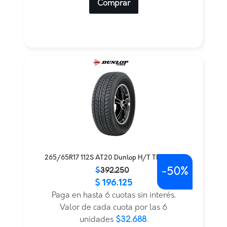
Comprar
265/65R17 112S AT20 Dunlop H/T TL — THA
-
50%
El
El
$
392.250
$
196.125
precio
precio
original
actual
Paga en hasta 6 cuotas sin interés.
era:
es:
Valor de cada cuota por las 6
$392.250.
$196.125.
unidades
$32.688
.