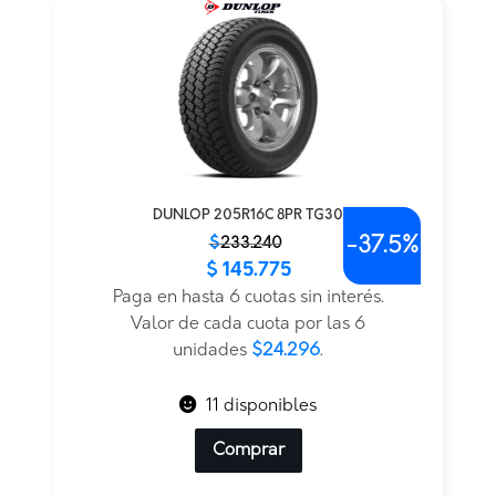
DUNLOP 205R16C 8PR TG30
-
37.5%
El
El
$
233.240
$
145.775
precio
precio
original
actual
Paga en hasta 6 cuotas sin interés.
era:
es:
Valor de cada cuota por las 6
$233.240.
$145.775.
unidades
$24.296
.
11 disponibles
Comprar