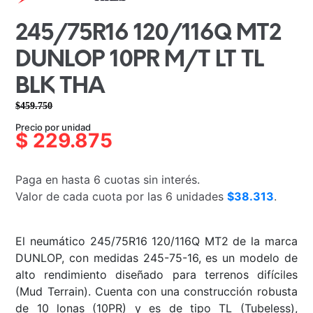
245/75R16 120/116Q MT2
DUNLOP 10PR M/T LT TL
BLK THA
$
459.750
El
El
Precio por unidad
precio
precio
$
229.875
original
actual
era:
es:
Paga en hasta 6 cuotas sin interés.
$459.750.
$229.875.
Valor de cada cuota por las 6 unidades
$38.313
.
El neumático 245/75R16 120/116Q MT2 de la marca
DUNLOP, con medidas 245-75-16, es un modelo de
alto rendimiento diseñado para terrenos difíciles
(Mud Terrain). Cuenta con una construcción robusta
de 10 lonas (10PR) y es de tipo TL (Tubeless),