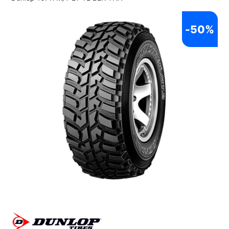
-
50%