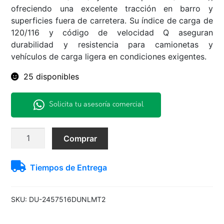
ofreciendo una excelente tracción en barro y
superficies fuera de carretera. Su índice de carga de
120/116 y código de velocidad Q aseguran
durabilidad y resistencia para camionetas y
vehículos de carga ligera en condiciones exigentes.
25 disponibles
Solicita tu asesoría comercial
245/75R16
Comprar
120/116Q
MT2
Tiempos de Entrega
Dunlop
10PR
M/T
SKU:
DU-2457516DUNLMT2
LT
TL