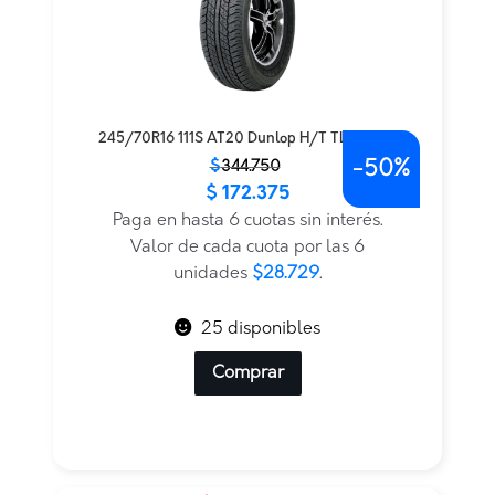
245/70R16 111S AT20 Dunlop H/T TL — THA
-
50%
El
El
$
344.750
$
172.375
precio
precio
original
actual
Paga en hasta 6 cuotas sin interés.
era:
es:
Valor de cada cuota por las 6
$344.750.
$172.375.
unidades
$28.729
.
25 disponibles
Comprar