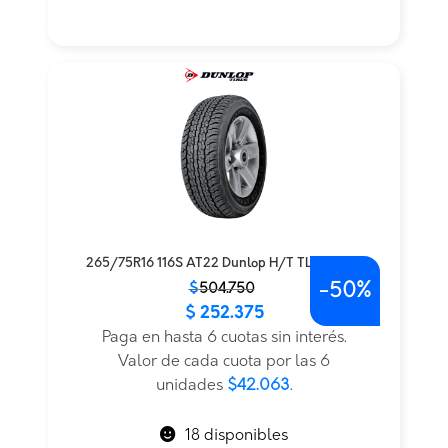
265/75R16 116S AT22 Dunlop H/T TL BLK JAP
-
50%
El
El
$
504.750
$
252.375
precio
precio
original
actual
Paga en hasta 6 cuotas sin interés.
era:
es:
Valor de cada cuota por las 6
$504.750.
$252.375.
unidades
$42.063
.
18 disponibles