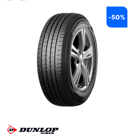
-
50%