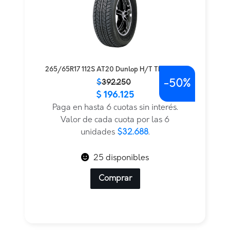
265/65R17 112S AT20 Dunlop H/T TL — THA
-
50%
El
El
$
392.250
$
196.125
precio
precio
original
actual
Paga en hasta 6 cuotas sin interés.
era:
es:
Valor de cada cuota por las 6
$392.250.
$196.125.
unidades
$32.688
.
25 disponibles
Comprar