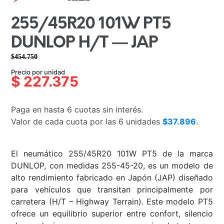
255/45R20 101W PT5
DUNLOP H/T — JAP
$
454.750
El
El
Precio por unidad
precio
precio
$
227.375
original
actual
era:
es:
Paga en hasta 6 cuotas sin interés.
$454.750.
$227.375.
Valor de cada cuota por las 6 unidades
$37.896
.
El neumático 255/45R20 101W PT5 de la marca
DUNLOP, con medidas 255-45-20, es un modelo de
alto rendimiento fabricado en Japón (JAP) diseñado
para vehículos que transitan principalmente por
carretera (H/T – Highway Terrain). Este modelo PT5
ofrece un equilibrio superior entre confort, silencio