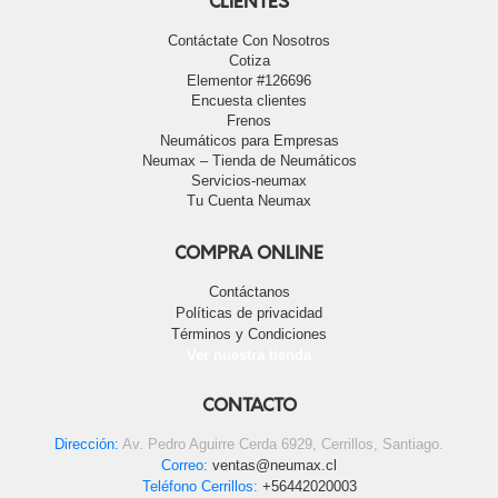
CLIENTES
Contáctate Con Nosotros
Cotiza
Elementor #126696
Encuesta clientes
Frenos
Neumáticos para Empresas
Neumax – Tienda de Neumáticos
Servicios-neumax
Tu Cuenta Neumax
COMPRA ONLINE
Contáctanos
Políticas de privacidad
Términos y Condiciones
Ver nuestra tienda
CONTACTO
Dirección:
Av. Pedro Aguirre Cerda 6929, Cerrillos, Santiago.
Correo:
ventas@neumax.cl
Teléfono Cerrillos:
+56442020003