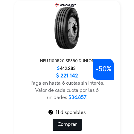
NEU.1100R20 SP350 DUNLOP
-
50%
El
El
$
442.283
$
221.142
precio
precio
original
actual
Paga en hasta 6 cuotas sin interés.
era:
es:
Valor de cada cuota por las 6
$442.283.
$221.142.
unidades
$36.857
.
11 disponibles
Comprar