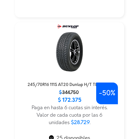
245/70R16 111S AT20 Dunlop H/T TL — THA
-
50%
El
El
$
344.750
$
172.375
precio
precio
original
actual
Paga en hasta 6 cuotas sin interés.
era:
es:
Valor de cada cuota por las 6
$344.750.
$172.375.
unidades
$28.729
.
25 disponibles