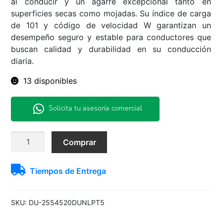
al conducir y un agarre excepcional tanto en
superficies secas como mojadas. Su índice de carga
de 101 y código de velocidad W garantizan un
desempeño seguro y estable para conductores que
buscan calidad y durabilidad en su conducción
diaria.
13 disponibles
Solicita tu asesoría comercial
255/45R20
Comprar
101W
PT5
Tiempos de Entrega
Dunlop
H/T
-
SKU:
DU-2554520DUNLPT5
-
JAP