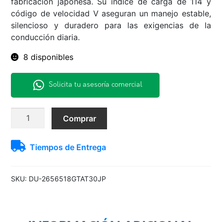
fabricación japonesa. Su índice de carga de 114 y
código de velocidad V aseguran un manejo estable,
silencioso y duradero para las exigencias de la
conducción diaria.
8 disponibles
Solicita tu asesoría comercial
265/65R18
Comprar
114V
GTAT30
Tiempos de Entrega
Dunlop
H/T
TL
SKU:
DU-2656518GTAT30JP
BLK
JAP
cantidad