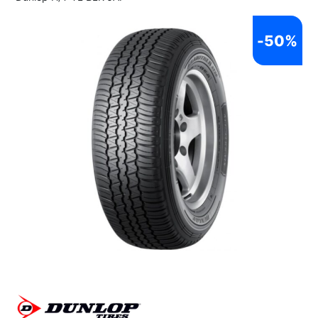
-
50%