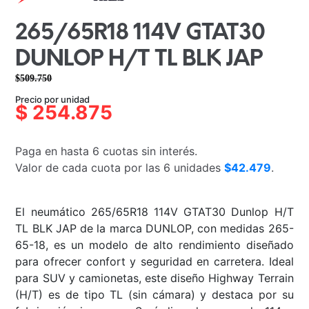
265/65R18 114V GTAT30
DUNLOP H/T TL BLK JAP
$
509.750
El
El
Precio por unidad
precio
precio
$
254.875
original
actual
era:
es:
Paga en hasta 6 cuotas sin interés.
$509.750.
$254.875.
Valor de cada cuota por las 6 unidades
$42.479
.
El neumático 265/65R18 114V GTAT30 Dunlop H/T
TL BLK JAP de la marca DUNLOP, con medidas 265-
65-18, es un modelo de alto rendimiento diseñado
para ofrecer confort y seguridad en carretera. Ideal
para SUV y camionetas, este diseño Highway Terrain
(H/T) es de tipo TL (sin cámara) y destaca por su