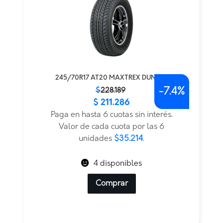
245/70R17 AT20 MAXTREX DUNLOP
-
7.4%
El
El
$
228.189
$
211.286
precio
precio
original
actual
Paga en hasta 6 cuotas sin interés.
era:
es:
Valor de cada cuota por las 6
$228.189.
$211.286.
unidades
$35.214
.
4 disponibles
Comprar