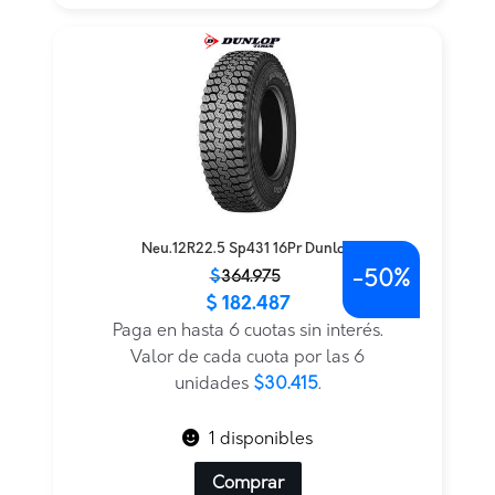
Neu.12R22.5 Sp431 16Pr Dunlop
-
50%
El
El
$
364.975
$
182.487
precio
precio
original
actual
Paga en hasta 6 cuotas sin interés.
era:
es:
Valor de cada cuota por las 6
$364.975.
$182.487.
unidades
$30.415
.
1 disponibles
Comprar