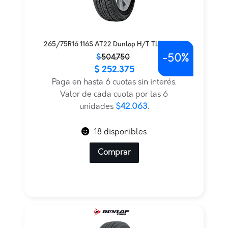
265/75R16 116S AT22 Dunlop H/T TL BLK JAP
-
50%
El
El
$
504.750
$
252.375
precio
precio
original
actual
Paga en hasta 6 cuotas sin interés.
era:
es:
Valor de cada cuota por las 6
$504.750.
$252.375.
unidades
$42.063
.
18 disponibles
Comprar