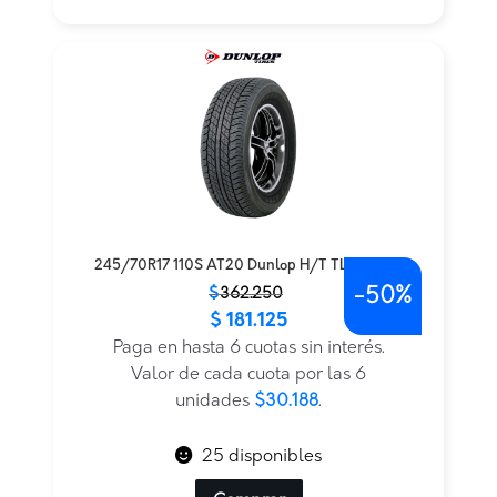
245/70R17 110S AT20 Dunlop H/T TL BLK JAP
-
50%
El
El
$
362.250
$
181.125
precio
precio
original
actual
Paga en hasta 6 cuotas sin interés.
era:
es:
Valor de cada cuota por las 6
$362.250.
$181.125.
unidades
$30.188
.
25 disponibles