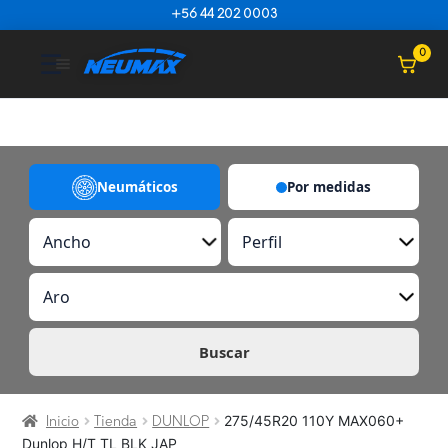
Saltar al contenido
+56 44 202 0003
☰
0
Neumáticos
Por medidas
A
P
n
e
c
r
A
h
f
r
o
i
o
l
Buscar
275/45R20 110Y MAX060+
Inicio
Tienda
DUNLOP
Dunlop H/T TL BLK JAP