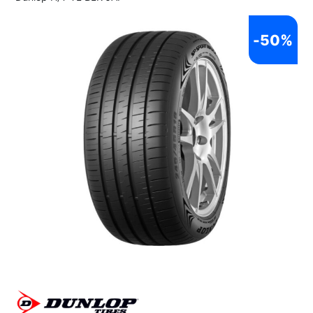
-
50%