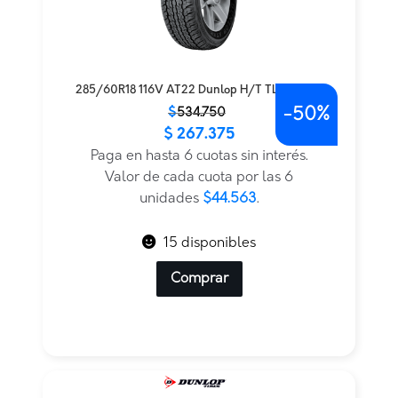
285/60R18 116V AT22 Dunlop H/T TL BLK JAP
-
50%
El
El
$
534.750
$
267.375
precio
precio
original
actual
Paga en hasta 6 cuotas sin interés.
era:
es:
Valor de cada cuota por las 6
$534.750.
$267.375.
unidades
$44.563
.
15 disponibles
Comprar