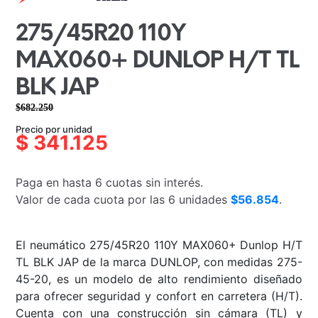
275/45R20 110Y
MAX060+ DUNLOP H/T TL
BLK JAP
$
682.250
El
El
Precio por unidad
precio
precio
$
341.125
original
actual
era:
es:
Paga en hasta 6 cuotas sin interés.
$682.250.
$341.125.
Valor de cada cuota por las 6 unidades
$56.854
.
El neumático 275/45R20 110Y MAX060+ Dunlop H/T
TL BLK JAP de la marca DUNLOP, con medidas 275-
45-20, es un modelo de alto rendimiento diseñado
para ofrecer seguridad y confort en carretera (H/T).
Cuenta con una construcción sin cámara (TL) y