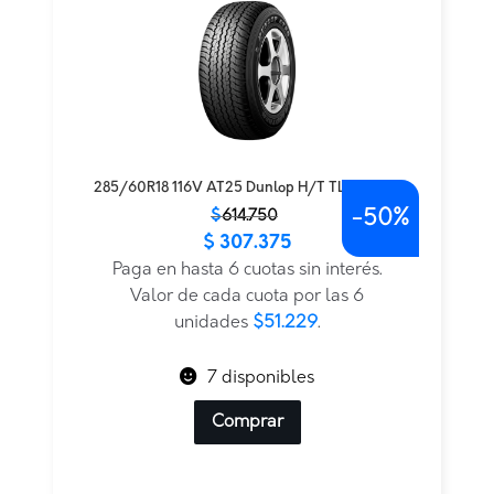
285/60R18 116V AT25 Dunlop H/T TL BLK JAP
-
50%
El
El
$
614.750
$
307.375
precio
precio
original
actual
Paga en hasta 6 cuotas sin interés.
era:
es:
Valor de cada cuota por las 6
$614.750.
$307.375.
unidades
$51.229
.
7 disponibles
Comprar