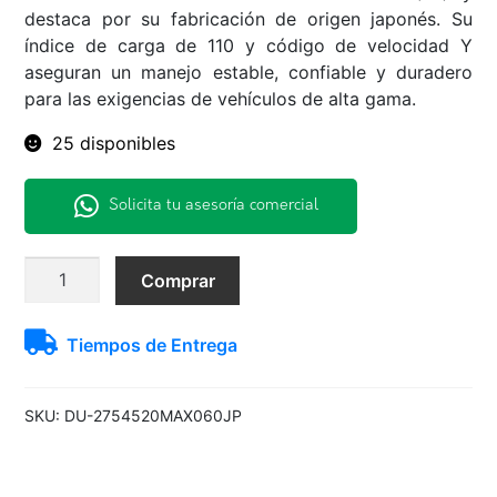
destaca por su fabricación de origen japonés. Su
índice de carga de 110 y código de velocidad Y
aseguran un manejo estable, confiable y duradero
para las exigencias de vehículos de alta gama.
25 disponibles
Solicita tu asesoría comercial
275/45R20
Comprar
110Y
MAX060+
Tiempos de Entrega
Dunlop
H/T
TL
SKU:
DU-2754520MAX060JP
BLK
JAP
cantidad