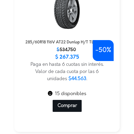
285/60R18 116V AT22 Dunlop H/T TL BLK JAP
-
50%
El
El
$
534.750
$
267.375
precio
precio
original
actual
Paga en hasta 6 cuotas sin interés.
era:
es:
Valor de cada cuota por las 6
$534.750.
$267.375.
unidades
$44.563
.
15 disponibles
Comprar