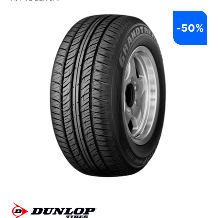
-
50%