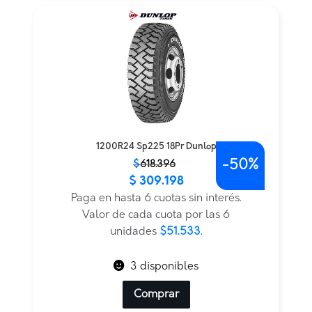
1200R24 Sp225 18Pr Dunlop
-
50%
El
El
$
618.396
$
309.198
precio
precio
original
actual
Paga en hasta 6 cuotas sin interés.
era:
es:
Valor de cada cuota por las 6
$618.396.
$309.198.
unidades
$51.533
.
3 disponibles
Comprar