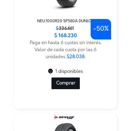
NEU.1000R20 SP580A DUNLOP
-
50%
El
El
$
336.461
$
168.230
precio
precio
original
actual
Paga en hasta 6 cuotas sin interés.
era:
es:
Valor de cada cuota por las 6
$336.461.
$168.230.
unidades
$28.038
.
1 disponibles
Comprar