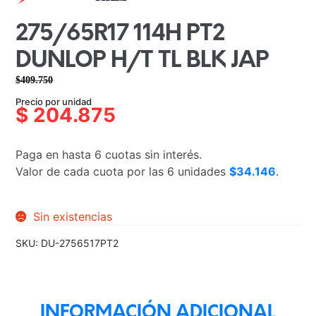
275/65R17 114H PT2
DUNLOP H/T TL BLK JAP
$
409.750
El
El
Precio por unidad
precio
precio
$
204.875
original
actual
era:
es:
Paga en hasta 6 cuotas sin interés.
$409.750.
$204.875.
Valor de cada cuota por las 6 unidades
$34.146
.
Sin existencias
SKU:
DU-2756517PT2
INFORMACIÓN ADICIONAL