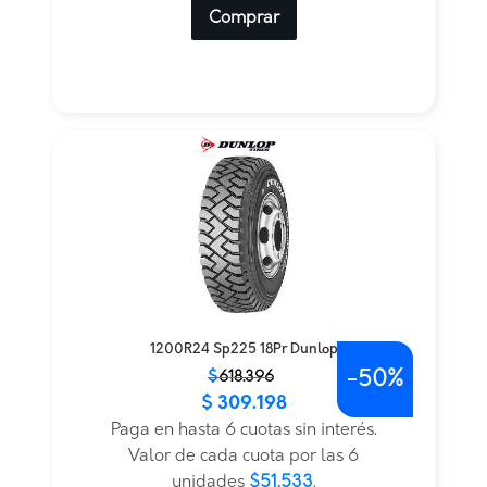
Comprar
1200R24 Sp225 18Pr Dunlop
-
50%
El
El
$
618.396
$
309.198
precio
precio
original
actual
Paga en hasta 6 cuotas sin interés.
era:
es:
Valor de cada cuota por las 6
$618.396.
$309.198.
unidades
$51.533
.