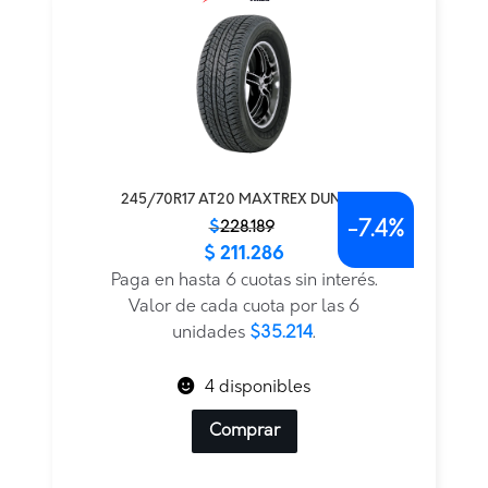
245/70R17 AT20 MAXTREX DUNLOP
-
7.4%
El
El
$
228.189
$
211.286
precio
precio
original
actual
Paga en hasta 6 cuotas sin interés.
era:
es:
Valor de cada cuota por las 6
$228.189.
$211.286.
unidades
$35.214
.
4 disponibles
Comprar