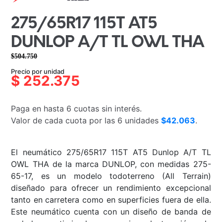
275/65R17 115T AT5
DUNLOP A/T TL OWL THA
$
504.750
El
El
Precio por unidad
precio
precio
$
252.375
original
actual
era:
es:
Paga en hasta 6 cuotas sin interés.
$504.750.
$252.375.
Valor de cada cuota por las 6 unidades
$42.063
.
El neumático 275/65R17 115T AT5 Dunlop A/T TL
OWL THA de la marca DUNLOP, con medidas 275-
65-17, es un modelo todoterreno (All Terrain)
diseñado para ofrecer un rendimiento excepcional
tanto en carretera como en superficies fuera de ella.
Este neumático cuenta con un diseño de banda de