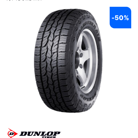
-
50%