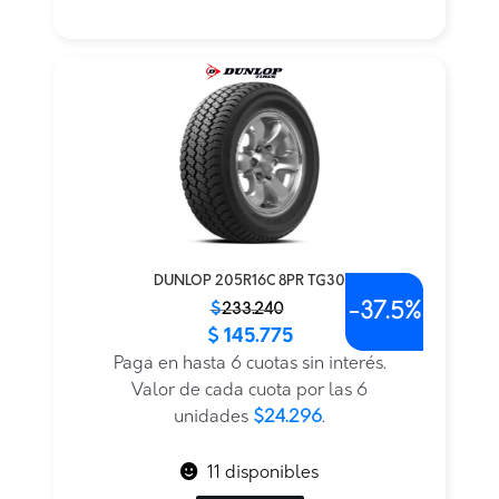
DUNLOP 205R16C 8PR TG30
-
37.5%
El
El
$
233.240
$
145.775
precio
precio
original
actual
Paga en hasta 6 cuotas sin interés.
era:
es:
Valor de cada cuota por las 6
$233.240.
$145.775.
unidades
$24.296
.
11 disponibles