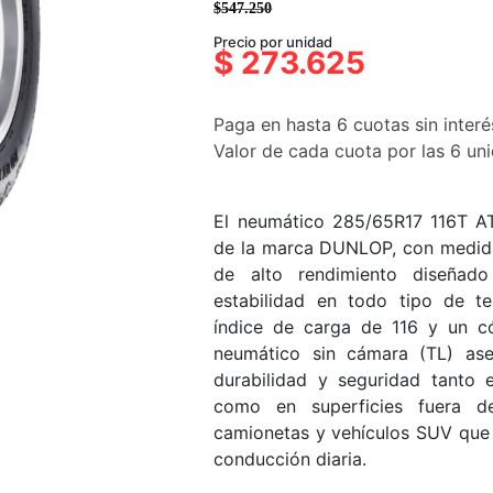
$
547.250
El
El
Precio por unidad
precio
precio
$
273.625
original
actual
era:
es:
Paga en hasta 6 cuotas sin interé
$547.250.
$273.625.
Valor de cada cuota por las 6 u
El neumático 285/65R17 116T 
de la marca DUNLOP, con medid
de alto rendimiento diseñado
estabilidad en todo tipo de te
índice de carga de 116 y un c
neumático sin cámara (TL) ase
durabilidad y seguridad tanto 
como en superficies fuera de
camionetas y vehículos SUV que r
conducción diaria.