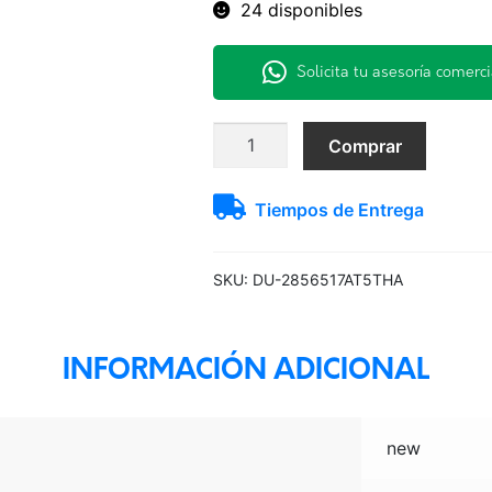
24 disponibles
Solicita tu asesoría comerci
285/65R17
Comprar
116T
AT5
Tiempos de Entrega
Dunlop
A/T
TL
SKU:
DU-2856517AT5THA
BLK
THA
cantidad
INFORMACIÓN ADICIONAL
new