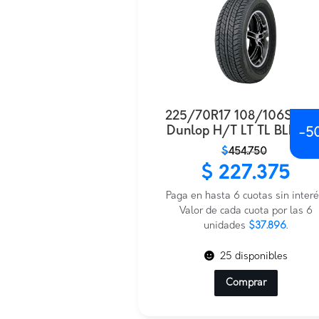
225/70R17 108/106S AT
Dunlop H/T LT TL BLK BR
-
5
El
El
$
454.750
precio
precio
$
227.375
original
actual
era:
es:
Paga en hasta 6 cuotas sin interé
$454.750.
$227.375.
Valor de cada cuota por las 6
unidades
$37.896
.
25 disponibles
Comprar