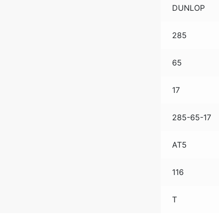
DUNLOP
285
65
17
285-65-17
AT5
116
T