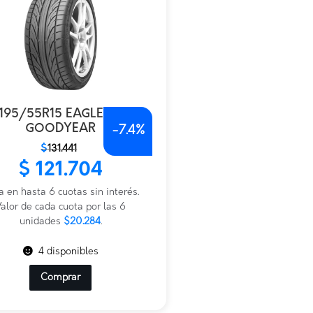
195/55R15 EAGLE GT
GOODYEAR
-
7.4%
$
131.441
io
io
$
121.704
nal
al
a en hasta 6 cuotas sin interés.
441.
.704.
alor de cada cuota por las 6
unidades
$20.284
.
4 disponibles
Comprar