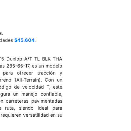
s.
nidades
$45.604
.
AT5 Dunlop A/T TL BLK THA
as 285-65-17, es un modelo
 para ofrecer tracción y
rreno (All-Terrain). Con un
ódigo de velocidad T, este
gura un manejo confiable,
en carreteras pavimentadas
 ruta, siendo ideal para
equieren versatilidad en su