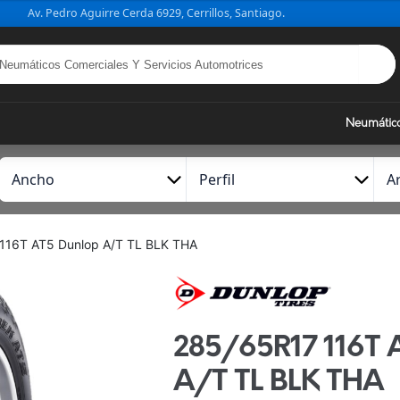
Av. Pedro Aguirre Cerda 6929, Cerrillos, Santiago.
Neumátic
A
P
A
n
e
r
c
r
o
h
f
116T AT5 Dunlop A/T TL BLK THA
o
i
l
285/65R17 116T
A/T TL BLK THA