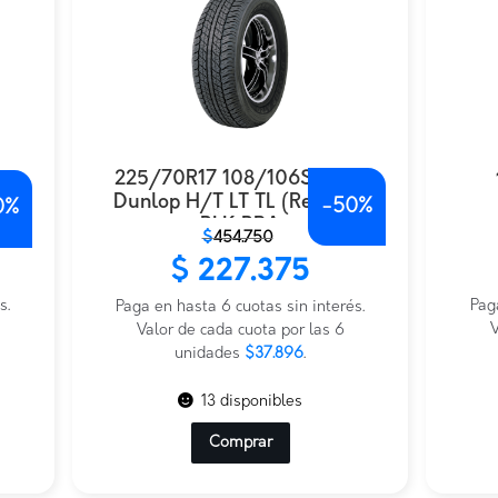
225/70R17 108/106S AT20
20
Dunlop H/T LT TL (Retoma)
A
-
50%
0%
BLK BRA
El
El
El
El
$
454.750
prec
prec
precio
precio
$
227.375
origi
actu
original
actual
s.
era:
es:
Pag
era:
es:
Paga en hasta 6 cuotas sin interés.
$131.
$121
V
$454.750.
$227.375.
Valor de cada cuota por las 6
unidades
$37.896
.
13 disponibles
Comprar