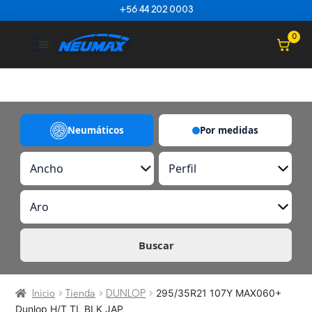
Saltar al contenido
+56 44 202 0003
☰
0
Neumáticos
Por medidas
A
P
n
e
c
r
A
h
f
r
o
i
o
l
Buscar
295/35R21 107Y MAX060+
Inicio
Tienda
DUNLOP
Dunlop H/T TL BLK JAP