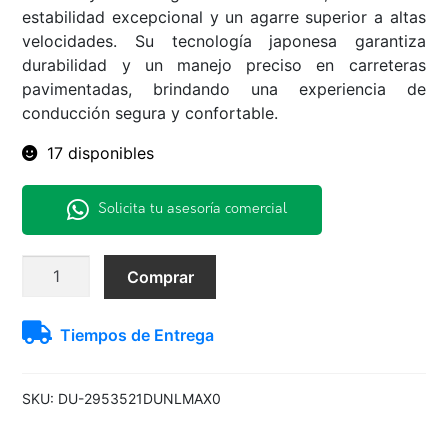
estabilidad excepcional y un agarre superior a altas
velocidades. Su tecnología japonesa garantiza
durabilidad y un manejo preciso en carreteras
pavimentadas, brindando una experiencia de
conducción segura y confortable.
17 disponibles
Solicita tu asesoría comercial
295/35R21
Comprar
107Y
MAX060+
Tiempos de Entrega
Dunlop
H/T
TL
SKU:
DU-2953521DUNLMAX0
BLK
JAP