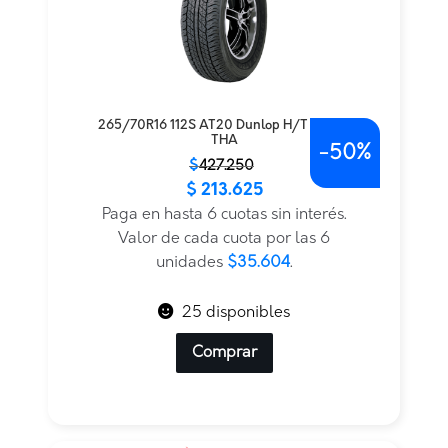
265/70R16 112S AT20 Dunlop H/T TL BLK
THA
-
50%
El
El
$
427.250
$
213.625
precio
precio
original
actual
Paga en hasta 6 cuotas sin interés.
era:
es:
Valor de cada cuota por las 6
$427.250.
$213.625.
unidades
$35.604
.
25 disponibles
Comprar