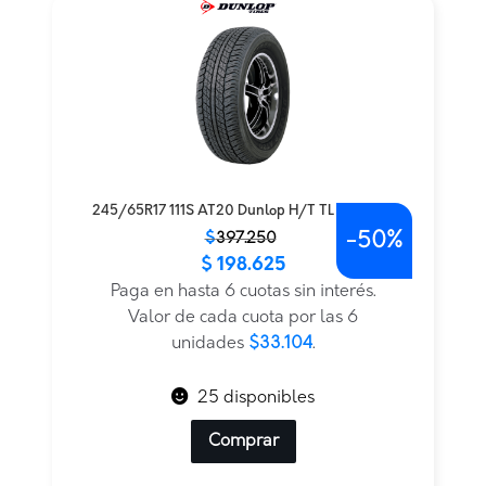
245/65R17 111S AT20 Dunlop H/T TL BLK THA
-
50%
El
El
$
397.250
$
198.625
precio
precio
original
actual
Paga en hasta 6 cuotas sin interés.
era:
es:
Valor de cada cuota por las 6
$397.250.
$198.625.
unidades
$33.104
.
25 disponibles
Comprar