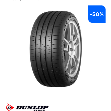
-
50%