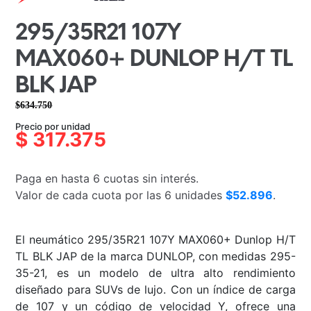
295/35R21 107Y
MAX060+ DUNLOP H/T TL
BLK JAP
$
634.750
El
El
Precio por unidad
precio
precio
$
317.375
original
actual
era:
es:
Paga en hasta 6 cuotas sin interés.
$634.750.
$317.375.
Valor de cada cuota por las 6 unidades
$52.896
.
El neumático 295/35R21 107Y MAX060+ Dunlop H/T
TL BLK JAP de la marca DUNLOP, con medidas 295-
35-21, es un modelo de ultra alto rendimiento
diseñado para SUVs de lujo. Con un índice de carga
de 107 y un código de velocidad Y, ofrece una