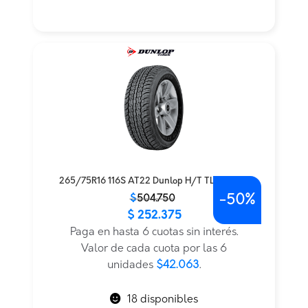
265/75R16 116S AT22 Dunlop H/T TL BLK JAP
-
50%
El
El
$
504.750
$
252.375
precio
precio
original
actual
Paga en hasta 6 cuotas sin interés.
era:
es:
Valor de cada cuota por las 6
$504.750.
$252.375.
unidades
$42.063
.
18 disponibles