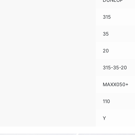
DUNLOP
315
35
20
315-35-20
MAXX050+
110
Y