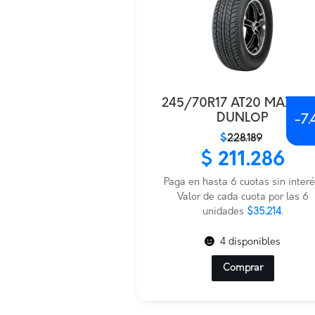
245/70R17 AT20 MAXTR
DUNLOP
-
7.
El
El
$
228.189
precio
precio
$
211.286
original
actual
era:
es:
Paga en hasta 6 cuotas sin interé
$228.189.
$211.286.
Valor de cada cuota por las 6
unidades
$35.214
.
4 disponibles
Comprar