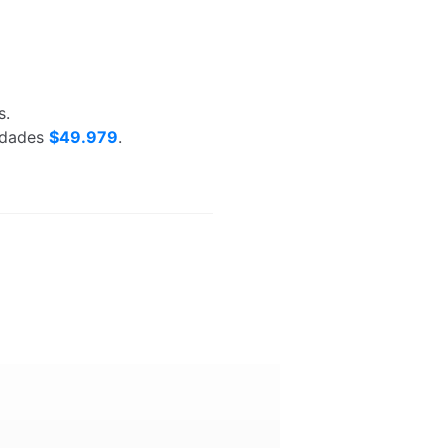
s.
nidades
$49.979
.