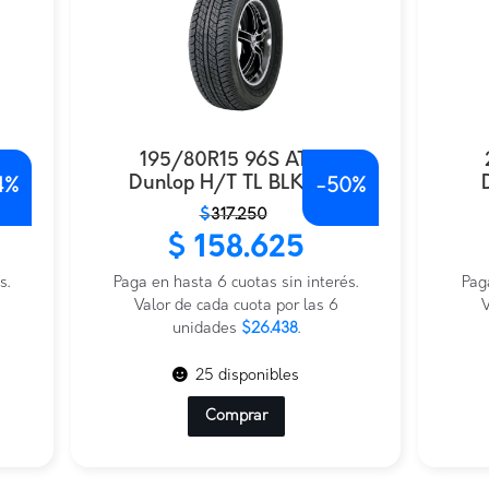
EX
195/80R15 96S AT20
Dunlop H/T TL BLK JAP
4%
-
50%
El
El
El
El
$
317.250
precio
precio
prec
prec
$
158.625
original
actual
origi
actu
s.
era:
es:
Paga en hasta 6 cuotas sin interés.
era:
es:
Pag
$317.250.
$158.625.
Valor de cada cuota por las 6
$342
$171.
V
unidades
$26.438
.
25 disponibles
Comprar