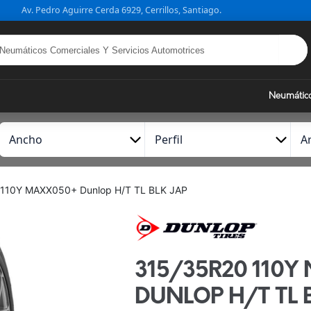
Av. Pedro Aguirre Cerda 6929, Cerrillos, Santiago.
Neumátic
A
P
A
n
e
r
c
r
o
h
f
110Y MAXX050+ Dunlop H/T TL BLK JAP
o
i
l
315/35R20 110
DUNLOP H/T TL 