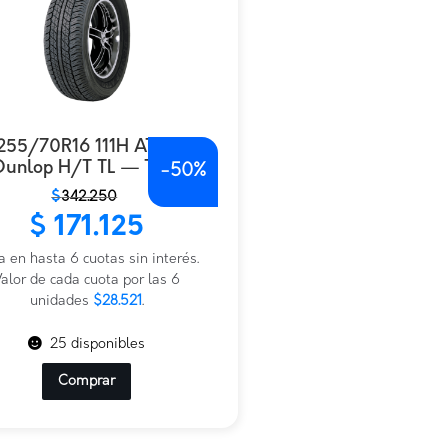
255/70R16 111H AT20
Dunlop H/T TL — THA
-
50%
$
342.250
io
io
$
171.125
nal
al
a en hasta 6 cuotas sin interés.
.250.
125.
alor de cada cuota por las 6
unidades
$28.521
.
25 disponibles
Comprar