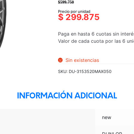
$
599.750
El
El
Precio por unidad
precio
precio
$
299.875
original
actual
era:
es:
Paga en hasta 6 cuotas sin interé
$599.750.
$299.875.
Valor de cada cuota por las 6 u
Sin existencias
SKU:
DU-3153520MAX050
INFORMACIÓN ADICIONAL
new