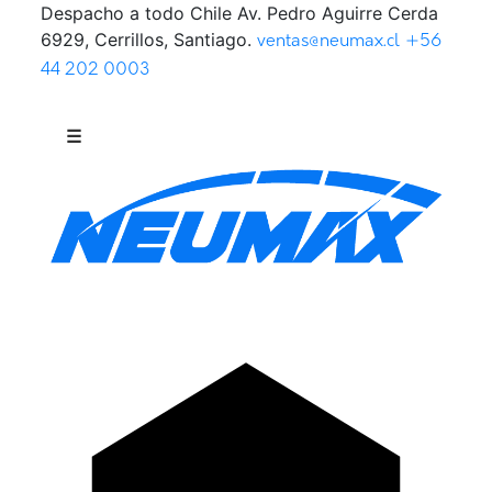
Despacho a todo Chile
Av. Pedro Aguirre Cerda
Saltar al contenido
6929, Cerrillos, Santiago.
ventas@neumax.cl
+56
44 202 0003
☰