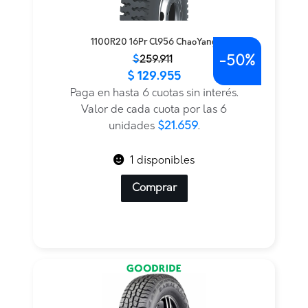
1100R20 16Pr Cl956 ChaoYang
-
50%
El
El
$
259.911
$
129.955
precio
precio
original
actual
Paga en hasta 6 cuotas sin interés.
era:
es:
Valor de cada cuota por las 6
$259.911.
$129.955.
unidades
$21.659
.
1 disponibles
Comprar