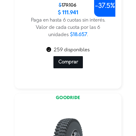
-
37.5%
El
El
$
179.106
$
111.941
precio
precio
original
actual
Paga en hasta 6 cuotas sin interés.
era:
es:
Valor de cada cuota por las 6
$179.106.
$111.941.
unidades
$18.657
.
259 disponibles
Comprar