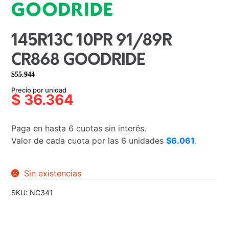
145R13C 10PR 91/89R
CR868 GOODRIDE
$
55.944
El
El
Precio por unidad
precio
precio
$
36.364
original
actual
era:
es:
Paga en hasta 6 cuotas sin interés.
$55.944.
$36.364.
Valor de cada cuota por las 6 unidades
$6.061
.
Sin existencias
SKU:
NC341