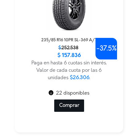
235/85 R16 10PR SL-369 A/T
-
37.5%
El
El
$
252.538
$
157.836
precio
precio
original
actual
Paga en hasta 6 cuotas sin interés.
era:
es:
Valor de cada cuota por las 6
$252.538.
$157.836.
unidades
$26.306
.
22 disponibles
Comprar