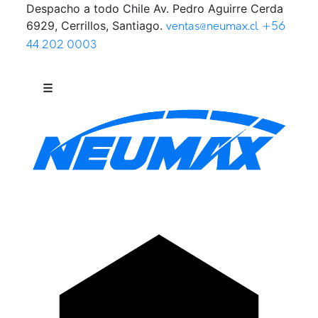
Despacho a todo Chile
Av. Pedro Aguirre Cerda
Saltar al contenido
6929, Cerrillos, Santiago.
ventas@neumax.cl
+56
44 202 0003
☰