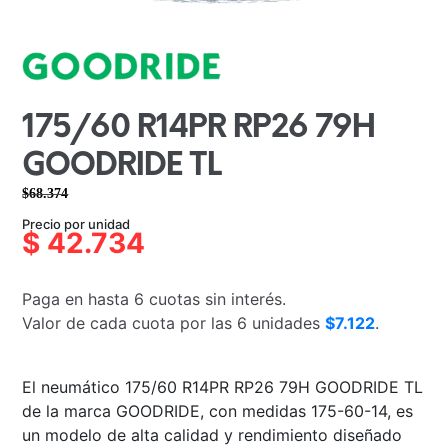
175/60 R14PR RP26 79H
GOODRIDE TL
$
68.374
El
El
Precio por unidad
precio
precio
$
42.734
original
actual
era:
es:
Paga en hasta 6 cuotas sin interés.
$68.374.
$42.734.
Valor de cada cuota por las 6 unidades
$7.122
.
El neumático 175/60 R14PR RP26 79H GOODRIDE TL
de la marca GOODRIDE, con medidas 175-60-14, es
un modelo de alta calidad y rendimiento diseñado