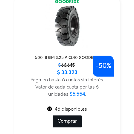
500-8 RIM 3.25 P. CL40 GOODRIDE
-
50%
El
El
$
66.645
$
33.323
precio
precio
original
actual
Paga en hasta 6 cuotas sin interés.
era:
es:
Valor de cada cuota por las 6
$66.645.
$33.323.
unidades
$5.554
.
45 disponibles
Comprar