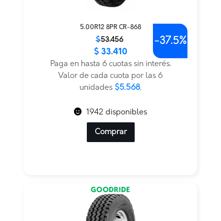
5.00R12 8PR CR-868
-
37.5%
El
El
$
53.456
$
33.410
precio
precio
original
actual
Paga en hasta 6 cuotas sin interés.
era:
es:
Valor de cada cuota por las 6
$53.456.
$33.410.
unidades
$5.568
.
1942 disponibles
Comprar