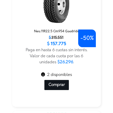
Neu.11R22.5 Cm954 Goodride
-
50%
El
El
$
315.551
$
157.775
precio
precio
original
actual
Paga en hasta 6 cuotas sin interés.
era:
es:
Valor de cada cuota por las 6
$315.551.
$157.775.
unidades
$26.296
.
2 disponibles
Comprar