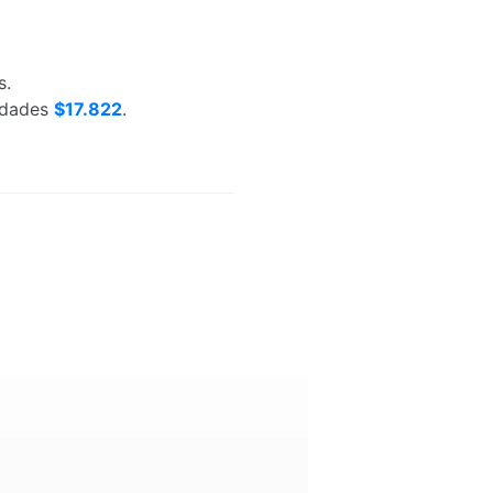
s.
nidades
$17.822
.