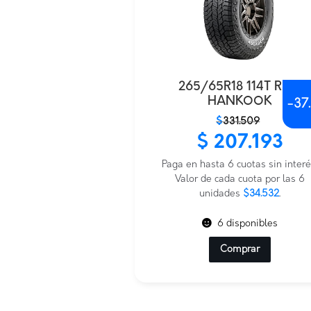
265/65R18 114T RF12
HANKOOK
-
37
El
El
$
331.509
precio
precio
$
207.193
original
actual
era:
es:
Paga en hasta 6 cuotas sin interé
$331.509.
$207.193.
Valor de cada cuota por las 6
unidades
$34.532
.
6 disponibles
Comprar