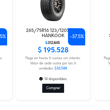
265/75R16 123/120S RF12
HANKOOK
.5%
-
37.5%
El
El
El
El
$
312.845
precio
precio
prec
prec
$
195.528
original
actual
origi
actu
s.
era:
es:
Paga en hasta 6 cuotas sin interés.
era:
es:
Pag
$312.845.
$195.528.
Valor de cada cuota por las 6
$190
$176.
V
unidades
$32.588
.
14 disponibles
Comprar