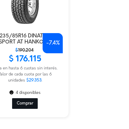
235/85R16 DINATOR
SPORT AT HANKOOK
-
7.4%
$
190.204
io
io
$
176.115
nal
al
a en hasta 6 cuotas sin interés.
.204.
115.
alor de cada cuota por las 6
unidades
$29.353
.
4 disponibles
Comprar