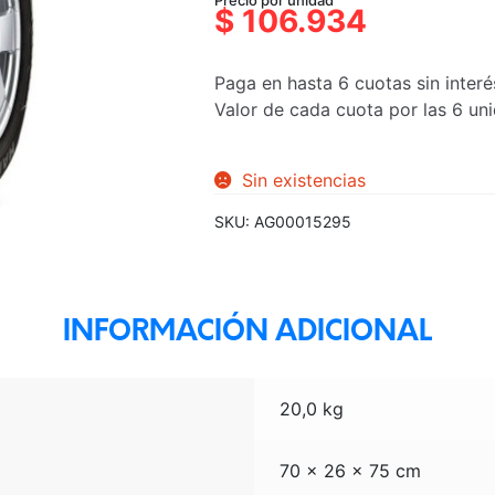
Precio por unidad
precio
precio
$
106.934
original
actual
era:
es:
Paga en hasta 6 cuotas sin interé
$112.561.
$106.934.
Valor de cada cuota por las 6 u
Sin existencias
SKU:
AG00015295
INFORMACIÓN ADICIONAL
20,0 kg
70 × 26 × 75 cm