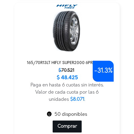
165/70R13LT HIFLY SUPER2000 6PR 88/86S
-
31.3%
El
El
$
70.521
$
48.425
precio
precio
original
actual
Paga en hasta 6 cuotas sin interés.
era:
es:
Valor de cada cuota por las 6
$70.521.
$48.425.
unidades
$8.071
.
50 disponibles
Comprar