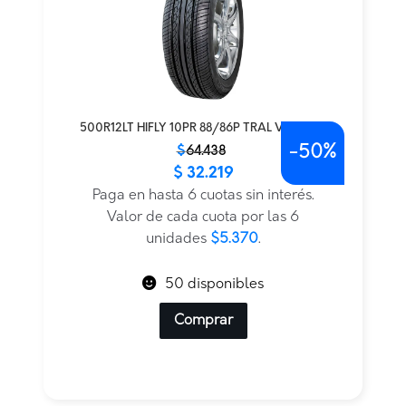
500R12LT HIFLY 10PR 88/86P TRAL VAN 300
-
50%
El
El
$
64.438
$
32.219
precio
precio
original
actual
Paga en hasta 6 cuotas sin interés.
era:
es:
Valor de cada cuota por las 6
$64.438.
$32.219.
unidades
$5.370
.
50 disponibles
Comprar