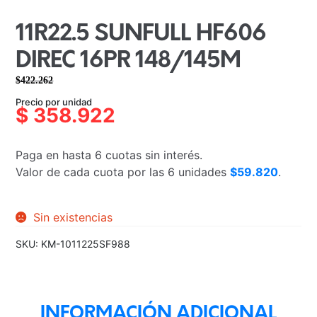
11R22.5 SUNFULL HF606
DIREC 16PR 148/145M
$
422.262
El
El
Precio por unidad
precio
precio
$
358.922
original
actual
era:
es:
Paga en hasta 6 cuotas sin interés.
$422.262.
$358.922.
Valor de cada cuota por las 6 unidades
$59.820
.
Sin existencias
SKU:
KM-1011225SF988
INFORMACIÓN ADICIONAL