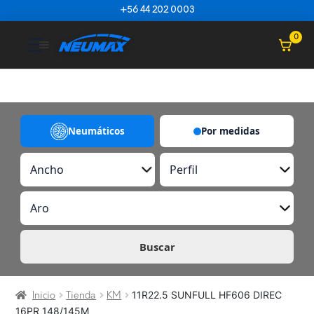
Saltar al contenido
+56 44 202 0003
☰
0
Neumáticos
Por medidas
A
P
n
e
c
r
A
h
f
r
o
i
o
l
Buscar
11R22.5 SUNFULL HF606 DIREC
Inicio
Tienda
KM
16PR 148/145M