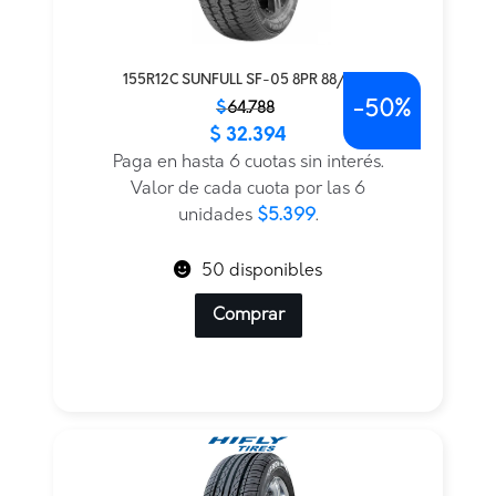
155R12C SUNFULL SF-05 8PR 88/86Q
-
50%
El
El
$
64.788
$
32.394
precio
precio
original
actual
Paga en hasta 6 cuotas sin interés.
era:
es:
Valor de cada cuota por las 6
$64.788.
$32.394.
unidades
$5.399
.
50 disponibles
Comprar