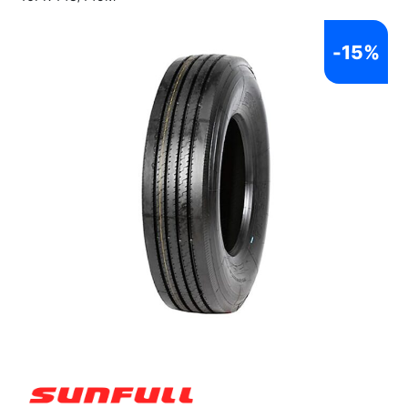
-
15%