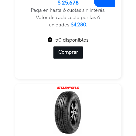
$
25.678
precio
precio
original
actual
Paga en hasta 6 cuotas sin interés.
era:
es:
Valor de cada cuota por las 6
$51.355.
$25.678.
unidades
$4.280
.
50 disponibles
Comprar