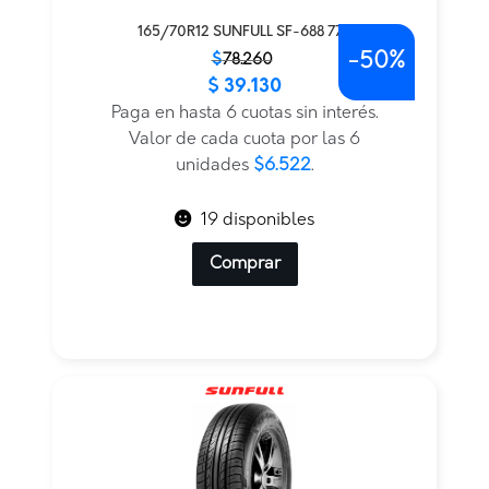
165/70R12 SUNFULL SF-688 77T
-
50%
El
El
$
78.260
$
39.130
precio
precio
original
actual
Paga en hasta 6 cuotas sin interés.
era:
es:
Valor de cada cuota por las 6
$78.260.
$39.130.
unidades
$6.522
.
19 disponibles
Comprar