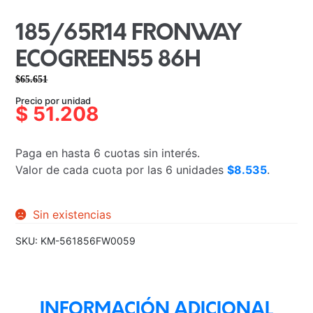
185/65R14 FRONWAY
ECOGREEN55 86H
$
65.651
El
El
Precio por unidad
precio
precio
$
51.208
original
actual
era:
es:
Paga en hasta 6 cuotas sin interés.
$65.651.
$51.208.
Valor de cada cuota por las 6 unidades
$8.535
.
Sin existencias
SKU:
KM-561856FW0059
INFORMACIÓN ADICIONAL