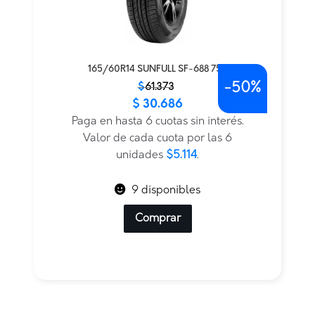
165/60R14 SUNFULL SF-688 75H
-
50%
El
El
$
61.373
$
30.686
precio
precio
original
actual
Paga en hasta 6 cuotas sin interés.
era:
es:
Valor de cada cuota por las 6
$61.373.
$30.686.
unidades
$5.114
.
9 disponibles
Comprar