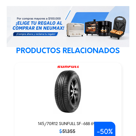
PRODUCTOS RELACIONADOS
145/70R12 SUNFULL SF-688 69T
-
50%
El
El
$
51.355