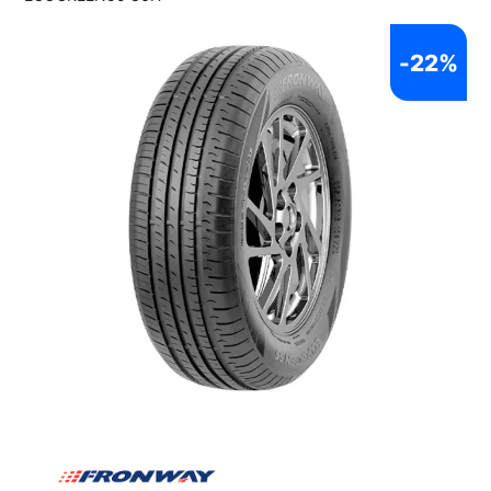
-
22%