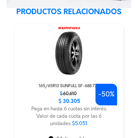
PRODUCTOS RELACIONADOS
165/65R13 SUNFULL SF-688 77T
-
50%
El
El
$
60.610
$
30.305
precio
precio
original
actual
Paga en hasta 6 cuotas sin interés.
era:
es:
Valor de cada cuota por las 6
$60.610.
$30.305.
unidades
$5.051
.