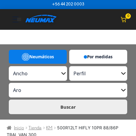
Saltar al contenido
+56 44 202 0003
☰
0
Neumáticos
Por medidas
A
P
n
e
c
r
A
h
f
r
o
i
o
l
Buscar
500R12LT HIFLY 10PR 88/86P
Inicio
Tienda
KM
TRAL VAN 300