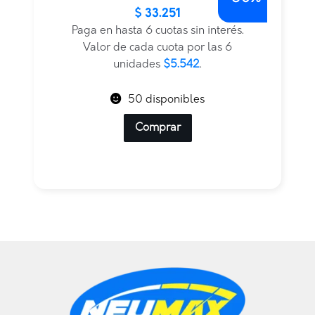
$
33.251
precio
precio
original
actual
Paga en hasta 6 cuotas sin interés.
era:
es:
Valor de cada cuota por las 6
$66.503.
$33.251.
unidades
$5.542
.
50 disponibles
Comprar