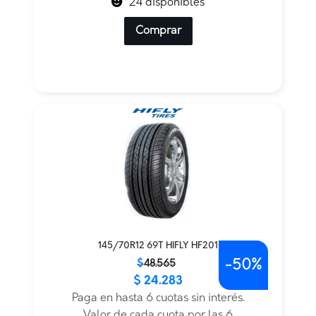
24 disponibles
Comprar
145/70R12 69T HIFLY HF201
-
50%
El
El
$
48.565
$
24.283
precio
precio
original
actual
Paga en hasta 6 cuotas sin interés.
era:
es:
Valor de cada cuota por las 6