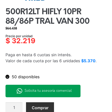
500R12LT HIFLY 10PR
88/86P TRAL VAN 300
$
64.438
El
El
Precio por unidad
precio
precio
$
32.219
original
actual
era:
es:
Paga en hasta 6 cuotas sin interés.
$64.438.
$32.219.
Valor de cada cuota por las 6 unidades
$5.370
.
50 disponibles
Solicita tu asesoría comercial
500R12LT
Comprar
HIFLY