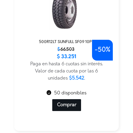
500R12LT SUNFULL SF09 10PR
-
50%
El
El
$
66.503
$
33.251
precio
precio
original
actual
Paga en hasta 6 cuotas sin interés.
era:
es:
Valor de cada cuota por las 6
$66.503.
$33.251.
unidades
$5.542
.
50 disponibles
Comprar