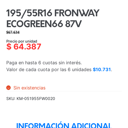
195/55R16 FRONWAY
ECOGREEN66 87V
$
67.634
El
El
Precio por unidad
precio
precio
$
64.387
original
actual
era:
es:
Paga en hasta 6 cuotas sin interés.
$67.634.
$64.387.
Valor de cada cuota por las 6 unidades
$10.731
.
Sin existencias
SKU:
KM-051955FW0020
INFORMACIÓN ADICIONAL