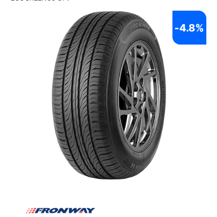
-
4.8%