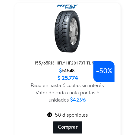
155/65R13 HIFLY HF201 73T TL M+S
-
50%
El
El
$
51.548
$
25.774
precio
precio
original
actual
Paga en hasta 6 cuotas sin interés.
era:
es:
Valor de cada cuota por las 6
$51.548.
$25.774.
unidades
$4.296
.
50 disponibles
Comprar