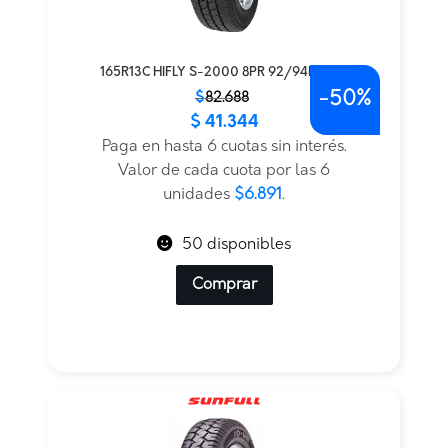
165R13C HIFLY S-2000 8PR 92/94R M+S
-
50%
El
El
$
82.688
$
41.344
precio
precio
original
actual
Paga en hasta 6 cuotas sin interés.
era:
es:
Valor de cada cuota por las 6
$82.688.
$41.344.
unidades
$6.891
.
50 disponibles
Comprar