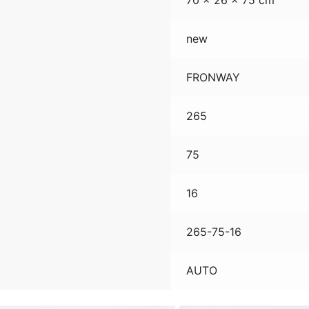
70 × 26 × 75 cm
new
FRONWAY
265
75
16
265-75-16
AUTO