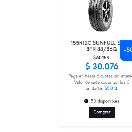
155R12C SUNFULL SF-0
8PR 88/86Q
-
5
El
El
$
60.153
precio
precio
$
30.076
original
actual
era:
es:
Paga en hasta 6 cuotas sin interé
$60.153.
$30.076.
Valor de cada cuota por las 6
unidades
$5.013
.
50 disponibles
Comprar