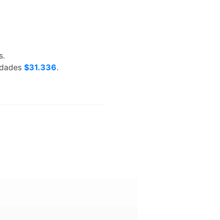
s.
nidades
$31.336
.