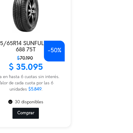
55/65R14 SUNFULL SF-
688 75T
-
50%
$
70.190
io
io
$
35.095
nal
al
a en hasta 6 cuotas sin interés.
190.
095.
alor de cada cuota por las 6
unidades
$5.849
.
30 disponibles
Comprar