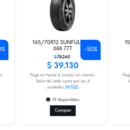
7
165/70R12 SUNFULL SF-
1
688 77T
0%
-
50%
El
El
El
El
$
78.260
precio
precio
prec
prec
$
39.130
original
actual
origi
actu
s.
era:
es:
Paga en hasta 6 cuotas sin interés.
era:
es:
Pag
$78.260.
$39.130.
Valor de cada cuota por las 6
$70.
$35.
V
unidades
$6.522
.
19 disponibles
Comprar