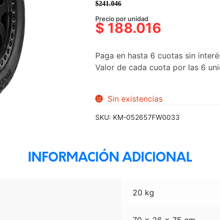
$
241.046
El
El
Precio por unidad
precio
precio
$
188.016
original
actual
era:
es:
Paga en hasta 6 cuotas sin interé
$241.046.
$188.016.
Valor de cada cuota por las 6 u
Sin existencias
SKU:
KM-052657FW0033
INFORMACIÓN ADICIONAL
20 kg