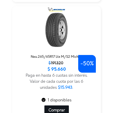
Neu.265/65R17 Ltx M/S2 Micheli
-
50%
El
El
$
191.320
$
95.660
precio
precio
original
actual
Paga en hasta 6 cuotas sin interés.
era:
es:
Valor de cada cuota por las 6
$191.320.
$95.660.
unidades
$15.943
.
1 disponibles
Comprar