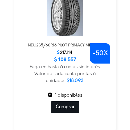
NEU.235/60R16 PILOT PRIMACY MICHELIN
-
50%
El
El
$
217.114
$
108.557
precio
precio
original
actual
Paga en hasta 6 cuotas sin interés.
era:
es:
Valor de cada cuota por las 6
$217.114.
$108.557.
unidades
$18.093
.
1 disponibles
Comprar