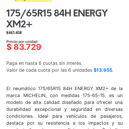
175/65R15 84H ENERGY
XM2+
$
167.458
El
El
Precio por unidad
precio
precio
$
83.729
original
actual
era:
es:
Paga en hasta 6 cuotas sin interés.
$167.458.
$83.729.
Valor de cada cuota por las 6 unidades
$13.955
.
El neumático 175/65R15 84H ENERGY XM2+ de la
marca MICHELIN, con medidas 175-65-15, es un
modelo de alta calidad diseñado para ofrecer una
durabilidad excepcional y seguridad en diversas
condiciones. Ideal para vehículos de pasajeros,
destaca por su resistencia a los impactos y su