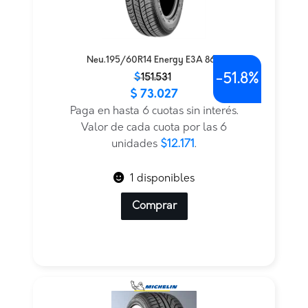
Neu.195/60R14 Energy E3A 86H
-
51.8%
El
El
$
151.531
$
73.027
precio
precio
original
actual
Paga en hasta 6 cuotas sin interés.
era:
es:
Valor de cada cuota por las 6
$151.531.
$73.027.
unidades
$12.171
.
1 disponibles
Comprar