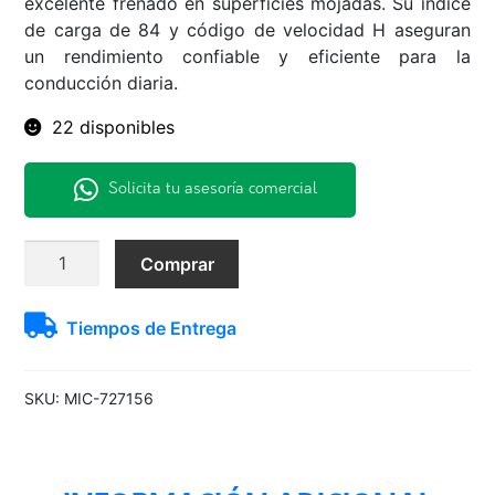
excelente frenado en superficies mojadas. Su índice
de carga de 84 y código de velocidad H aseguran
un rendimiento confiable y eficiente para la
conducción diaria.
22 disponibles
Solicita tu asesoría comercial
175/65R15
Comprar
84H
ENERGY
Tiempos de Entrega
XM2+
cantidad
SKU:
MIC-727156