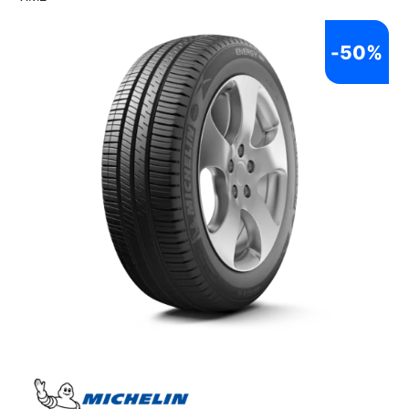
-
50%