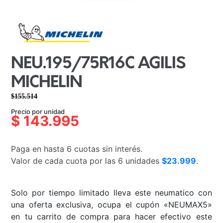
NEU.195/75R16C AGILIS
MICHELIN
$
155.514
El
El
Precio por unidad
precio
precio
$
143.995
original
actual
era:
es:
Paga en hasta 6 cuotas sin interés.
$155.514.
$143.995.
Valor de cada cuota por las 6 unidades
$23.999
.
Solo por tiempo limitado lleva este neumatico con
una oferta exclusiva, ocupa el cupón «NEUMAX5»
en tu carrito de compra para hacer efectivo este