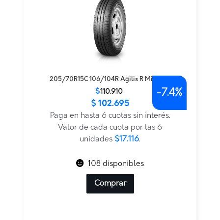
205/70R15C 106/104R Agilis R Michelin
-
7.4%
El
El
$
110.910
$
102.695
precio
precio
original
actual
Paga en hasta 6 cuotas sin interés.
era:
es:
Valor de cada cuota por las 6
$110.910.
$102.695.
unidades
$17.116
.
108 disponibles
Comprar