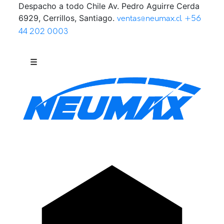
Despacho a todo Chile
Av. Pedro Aguirre Cerda
Saltar al contenido
6929, Cerrillos, Santiago.
ventas@neumax.cl
+56
44 202 0003
☰