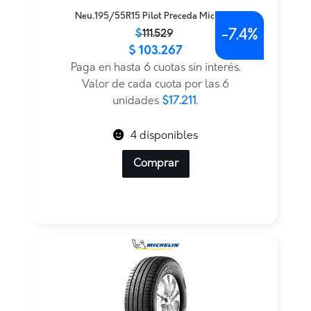
Neu.195/55R15 Pilot Preceda Michelin
-
7.4%
El
El
$
111.529
$
103.267
precio
precio
original
actual
Paga en hasta 6 cuotas sin interés.
era:
es:
Valor de cada cuota por las 6
$111.529.
$103.267.
unidades
$17.211
.
4 disponibles
Comprar