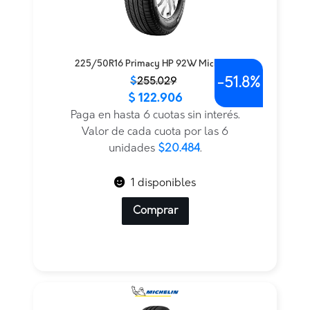
225/50R16 Primacy HP 92W Michelin
-
51.8%
El
El
$
255.029
$
122.906
precio
precio
original
actual
Paga en hasta 6 cuotas sin interés.
era:
es:
Valor de cada cuota por las 6
$255.029.
$122.906.
unidades
$20.484
.
1 disponibles
Comprar