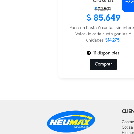
Cross Dt
-
7.
El
El
$
92.501
precio
precio
$
85.649
original
actual
era:
es:
Paga en hasta 6 cuotas sin interé
$92.501.
$85.649.
Valor de cada cuota por las 6
unidades
$14.275
.
11 disponibles
Comprar
CLIE
Contác
Cotiza
Elemen