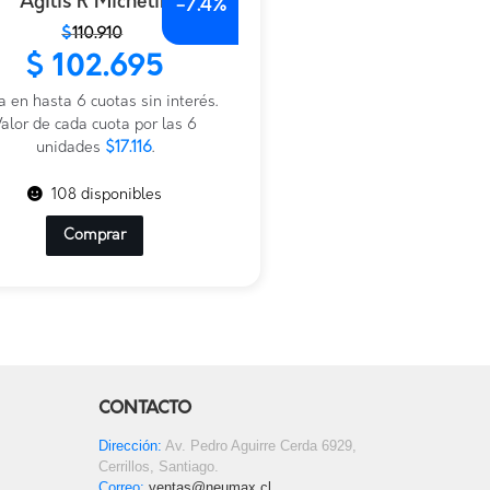
Agilis R Michelin
-
7.4%
$
110.910
io
io
$
102.695
nal
al
a en hasta 6 cuotas sin interés.
.910.
.695.
alor de cada cuota por las 6
unidades
$17.116
.
108 disponibles
Comprar
CONTACTO
Dirección:
Av. Pedro Aguirre Cerda 6929,
Cerrillos, Santiago.
Correo:
ventas@neumax.cl