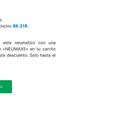
s.
nidades
$8.318
.
va este neumatico con una
ón «NEUMAX5» en tu carrito
te descuento. Solo hasta el
al