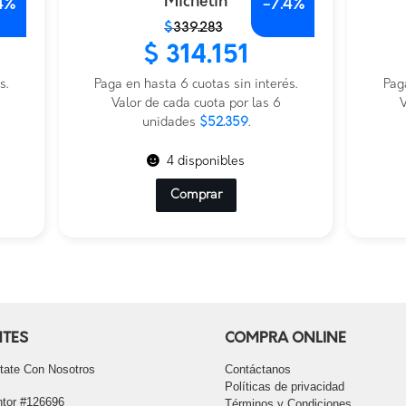
Michelin
4%
-
7.4%
El
El
El
El
$
339.283
precio
precio
prec
prec
$
314.151
original
actual
origi
actu
s.
era:
es:
Paga en hasta 6 cuotas sin interés.
era:
es:
Pag
$339.283.
$314.151.
Valor de cada cuota por las 6
$110
$102
V
unidades
$52.359
.
4 disponibles
Comprar
NTES
COMPRA ONLINE
tate Con Nosotros
Contáctanos
Políticas de privacidad
tor #126696
Términos y Condiciones