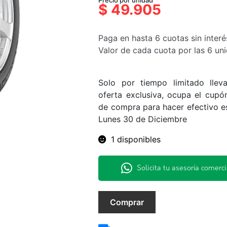
Precio por unidad
precio
precio
$
49.905
original
actual
era:
es:
Paga en hasta 6 cuotas sin interé
$99.810.
$49.905.
Valor de cada cuota por las 6 u
Solo por tiempo limitado lle
oferta exclusiva, ocupa el cup
de compra para hacer efectivo es
Lunes 30 de Diciembre
1 disponibles
Solicita tu asesoría comerci
215/65R15
Comprar
96H
Energy