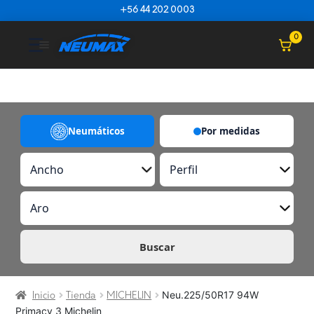
Saltar al contenido
+56 44 202 0003
☰
0
Neumáticos
Por medidas
A
P
n
e
c
r
A
h
f
r
o
i
o
l
Buscar
Neu.225/50R17 94W
Inicio
Tienda
MICHELIN
Primacy 3 Michelin