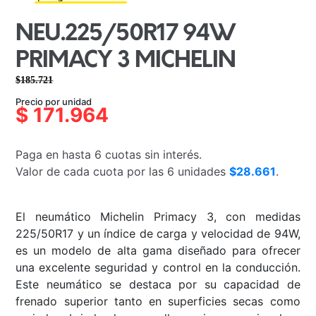
NEU.225/50R17 94W
PRIMACY 3 MICHELIN
$
185.721
El
El
Precio por unidad
precio
precio
$
171.964
original
actual
era:
es:
Paga en hasta 6 cuotas sin interés.
$185.721.
$171.964.
Valor de cada cuota por las 6 unidades
$28.661
.
El neumático Michelin Primacy 3, con medidas
225/50R17 y un índice de carga y velocidad de 94W,
es un modelo de alta gama diseñado para ofrecer
una excelente seguridad y control en la conducción.
Este neumático se destaca por su capacidad de
frenado superior tanto en superficies secas como