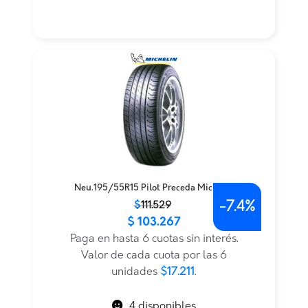
Neu.195/55R15 Pilot Preceda Michelin
-
7.4%
El
El
$
111.529
$
103.267
precio
precio
original
actual
Paga en hasta 6 cuotas sin interés.
era:
es:
Valor de cada cuota por las 6
$111.529.
$103.267.
unidades
$17.211
.
4 disponibles