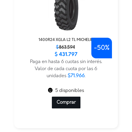
1400R24 XGLA L2 TL MICHELIN
-
50%
El
El
$
863.594
$
431.797
precio
precio
original
actual
Paga en hasta 6 cuotas sin interés.
era:
es:
Valor de cada cuota por las 6
$863.594.
$431.797.
unidades
$71.966
.
5 disponibles
Comprar