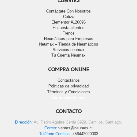
CLIENTES
Contáctate Con Nosotros
Cotiza
Elementor #126696
Encuesta clientes
Frenos
Neumáticos para Empresas
Neumax – Tienda de Neumáticos
Servicios-neumax
Tu Cuenta Neumax
COMPRA ONLINE
Contáctanos
Políticas de privacidad
Términos y Condiciones
Ver nuestra tienda
CONTACTO
Dirección:
Av. Pedro Aguirre Cerda 6929, Cerrillos, Santiago.
Correo:
ventas@neumax.cl
Teléfono Cerrillos:
+56442020003