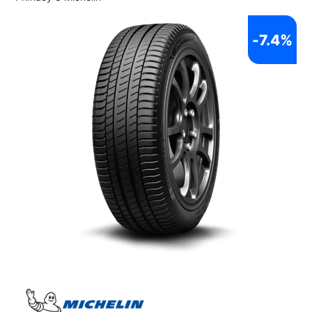
-
7.4%