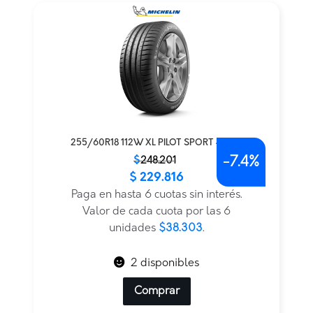
255/60R18 112W XL PILOT SPORT 4 SUV
-
7.4%
El
El
$
248.201
$
229.816
precio
precio
original
actual
Paga en hasta 6 cuotas sin interés.
era:
es:
Valor de cada cuota por las 6
$248.201.
$229.816.
unidades
$38.303
.
2 disponibles
Comprar