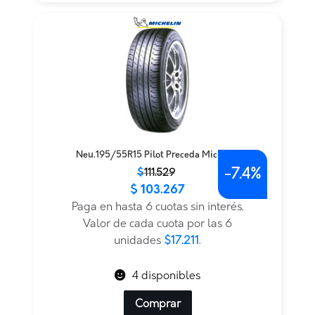
Neu.195/55R15 Pilot Preceda Michelin
-
7.4%
El
El
$
111.529
$
103.267
precio
precio
original
actual
Paga en hasta 6 cuotas sin interés.
era:
es:
Valor de cada cuota por las 6
$111.529.
$103.267.
unidades
$17.211
.
4 disponibles
Comprar