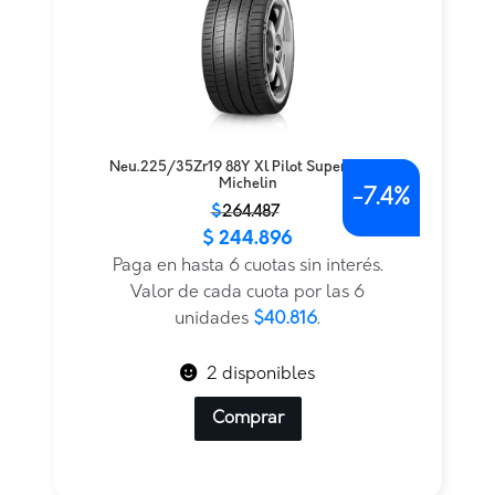
Neu.225/35Zr19 88Y Xl Pilot Super Sport
Michelin
-
7.4%
El
El
$
264.487
$
244.896
precio
precio
original
actual
Paga en hasta 6 cuotas sin interés.
era:
es:
Valor de cada cuota por las 6
$264.487.
$244.896.
unidades
$40.816
.
2 disponibles
Comprar