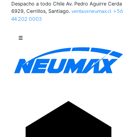
Despacho a todo Chile
Av. Pedro Aguirre Cerda
Saltar al contenido
6929, Cerrillos, Santiago.
ventas@neumax.cl
+56
44 202 0003
☰