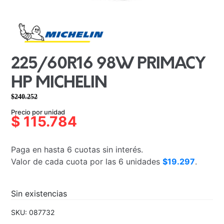
225/60R16 98W PRIMACY
HP MICHELIN
$
240.252
El
El
Precio por unidad
precio
precio
$
115.784
original
actual
era:
es:
Paga en hasta 6 cuotas sin interés.
$240.252.
$115.784.
Valor de cada cuota por las 6 unidades
$19.297
.
Sin existencias
SKU:
087732