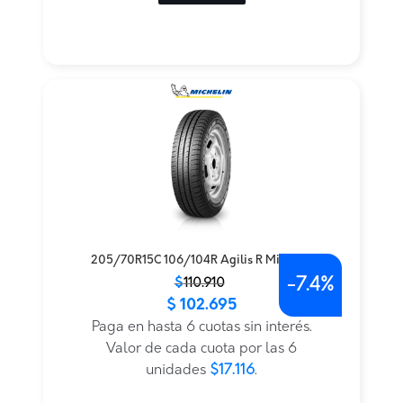
205/70R15C 106/104R Agilis R Michelin
-
7.4%
El
El
$
110.910
$
102.695
precio
precio
original
actual
Paga en hasta 6 cuotas sin interés.
era:
es:
Valor de cada cuota por las 6
$110.910.
$102.695.
unidades
$17.116
.