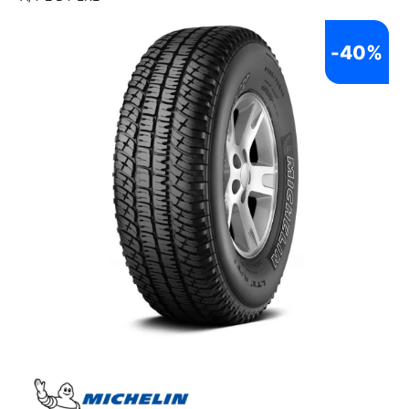
-
40%