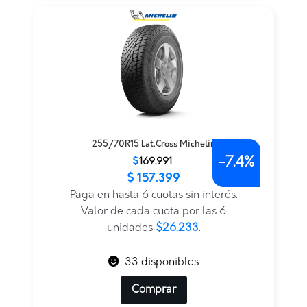
255/70R15 Lat.Cross Michelin
-
7.4%
El
El
$
169.991
$
157.399
precio
precio
original
actual
Paga en hasta 6 cuotas sin interés.
era:
es:
Valor de cada cuota por las 6
$169.991.
$157.399.
unidades
$26.233
.
33 disponibles
Comprar