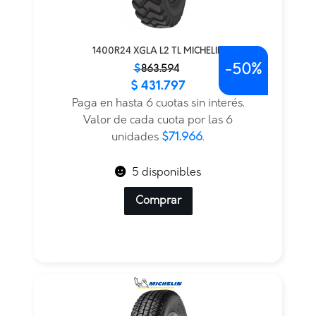
1400R24 XGLA L2 TL MICHELIN
-
50%
El
El
$
863.594
$
431.797
precio
precio
original
actual
Paga en hasta 6 cuotas sin interés.
era:
es:
Valor de cada cuota por las 6
$863.594.
$431.797.
unidades
$71.966
.
5 disponibles
Comprar