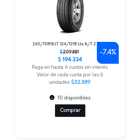
265/70R18 LT 124/121R Ltx A/T 2 Dt Lre
-
7.4%
El
El
$
209.881
$
194.334
precio
precio
original
actual
Paga en hasta 6 cuotas sin interés.
era:
es:
Valor de cada cuota por las 6
$209.881.
$194.334.
unidades
$32.389
.
10 disponibles
Comprar