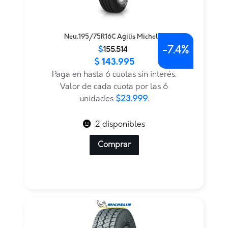
Neu.195/75R16C Agilis Michelin
-
7.4%
El
El
$
155.514
$
143.995
precio
precio
original
actual
Paga en hasta 6 cuotas sin interés.
era:
es:
Valor de cada cuota por las 6
$155.514.
$143.995.
unidades
$23.999
.
2 disponibles
Comprar