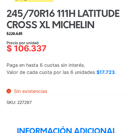
245/70R16 111H LATITUDE
CROSS XL MICHELIN
$
220.649
El
El
Precio por unidad
precio
precio
$
106.337
original
actual
era:
es:
Paga en hasta 6 cuotas sin interés.
$220.649.
$106.337.
Valor de cada cuota por las 6 unidades
$17.723
.
Sin existencias
SKU:
227297
INFORMACIÓN ADICIONAL