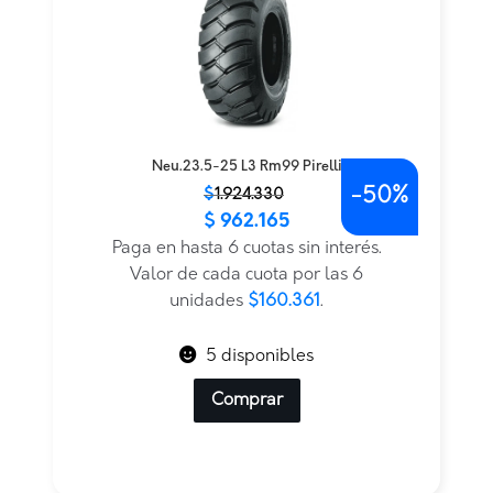
Neu.23.5-25 L3 Rm99 Pirelli
-
50%
El
El
$
1.924.330
$
962.165
precio
precio
original
actual
Paga en hasta 6 cuotas sin interés.
era:
es:
Valor de cada cuota por las 6
$1.924.330.
$962.165.
unidades
$160.361
.
5 disponibles
Comprar