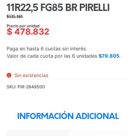
11R22,5 FG85 BR PIRELLI
$
535.165
El
El
Precio por unidad
precio
precio
$
478.832
original
actual
era:
es:
Paga en hasta 6 cuotas sin interés.
$535.165.
$478.832.
Valor de cada cuota por las 6 unidades
$79.805
.
Sin existencias
SKU:
PIR-2849500
INFORMACIÓN ADICIONAL