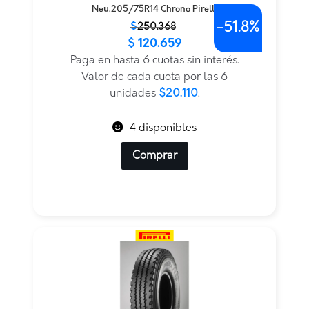
Neu.205/75R14 Chrono Pirelli
-
51.8%
El
El
$
250.368
$
120.659
precio
precio
original
actual
Paga en hasta 6 cuotas sin interés.
era:
es:
Valor de cada cuota por las 6
$250.368.
$120.659.
unidades
$20.110
.
4 disponibles
Comprar