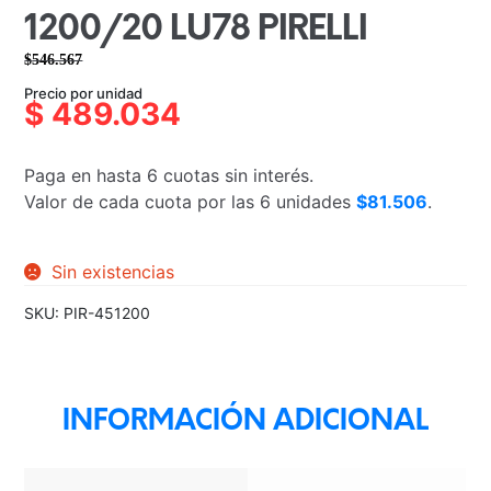
1200/20 LU78 PIRELLI
$
546.567
El
El
Precio por unidad
precio
precio
$
489.034
original
actual
era:
es:
Paga en hasta 6 cuotas sin interés.
$546.567.
$489.034.
Valor de cada cuota por las 6 unidades
$81.506
.
Sin existencias
SKU:
PIR-451200
INFORMACIÓN ADICIONAL