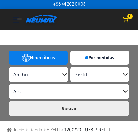
Saltar al contenido
+56 44 202 0003
☰
0
Neumáticos
Por medidas
A
P
n
e
c
r
A
h
f
r
o
i
o
l
Buscar
1200/20 LU78 PIRELLI
Inicio
Tienda
PIRELLI