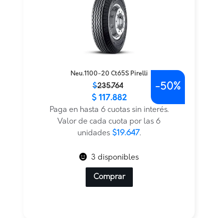
Neu.1100-20 Ct65S Pirelli
-
50%
El
El
$
235.764
$
117.882
precio
precio
original
actual
Paga en hasta 6 cuotas sin interés.
era:
es:
Valor de cada cuota por las 6
$235.764.
$117.882.
unidades
$19.647
.
3 disponibles
Comprar