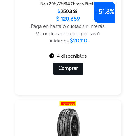
Neu.205/75R14 Chrono Pirelli
-
51.8%
El
El
$
250.368
$
120.659
precio
precio
original
actual
Paga en hasta 6 cuotas sin interés.
era:
es:
Valor de cada cuota por las 6
$250.368.
$120.659.
unidades
$20.110
.
4 disponibles
Comprar