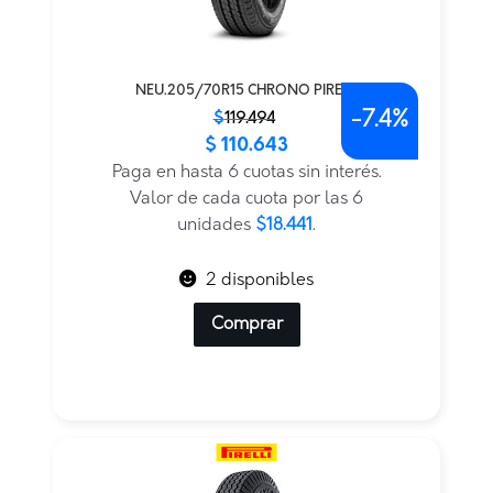
NEU.205/70R15 CHRONO PIRELLI
-
7.4%
El
El
$
119.494
$
110.643
precio
precio
original
actual
Paga en hasta 6 cuotas sin interés.
era:
es:
Valor de cada cuota por las 6
$119.494.
$110.643.
unidades
$18.441
.
2 disponibles
Comprar