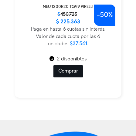
NEU.1200R20 TQ99 PIRELLI
-
50%
El
El
$
450.725
$
225.363
precio
precio
original
actual
Paga en hasta 6 cuotas sin interés.
era:
es:
Valor de cada cuota por las 6
$450.725.
$225.363.
unidades
$37.561
.
2 disponibles
Comprar