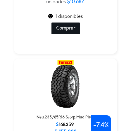
$128.247.
$64.124.
unidades
$10.687
.
1 disponibles
Comprar
Neu.235/85R16 Scorp.Mud Pirell
-
7.4%
El
El
$
168.359