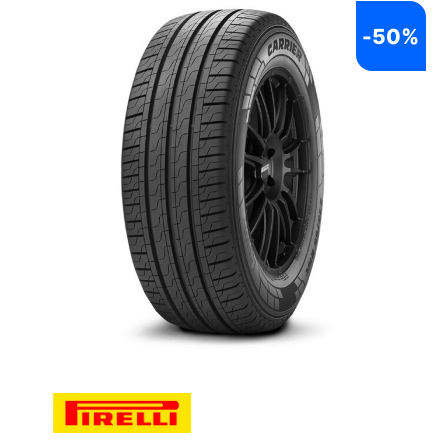
-
50%