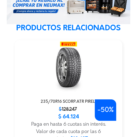
PRODUCTOS RELACIONADOS
235/70R16 SCORP.ATR PIRELL
-
50%
El
El
$
128.247
$
64.124
precio
precio
original
actual
Paga en hasta 6 cuotas sin interés.
era:
es:
Valor de cada cuota por las 6