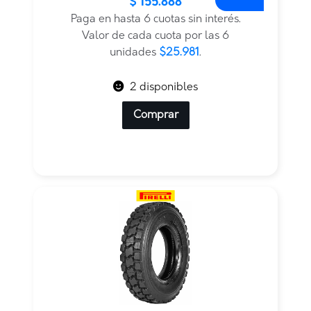
$
155.888
precio
precio
original
actual
Paga en hasta 6 cuotas sin interés.
era:
es:
Valor de cada cuota por las 6
$168.359.
$155.888.
unidades
$25.981
.
2 disponibles
Comprar