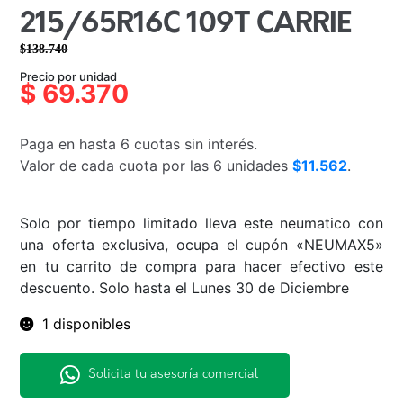
215/65R16C 109T CARRIE
$
138.740
El
El
Precio por unidad
precio
precio
$
69.370
original
actual
era:
es:
Paga en hasta 6 cuotas sin interés.
$138.740.
$69.370.
Valor de cada cuota por las 6 unidades
$11.562
.
Solo por tiempo limitado lleva este neumatico con
una oferta exclusiva, ocupa el cupón «NEUMAX5»
en tu carrito de compra para hacer efectivo este
descuento. Solo hasta el Lunes 30 de Diciembre
1 disponibles
Solicita tu asesoría comercial