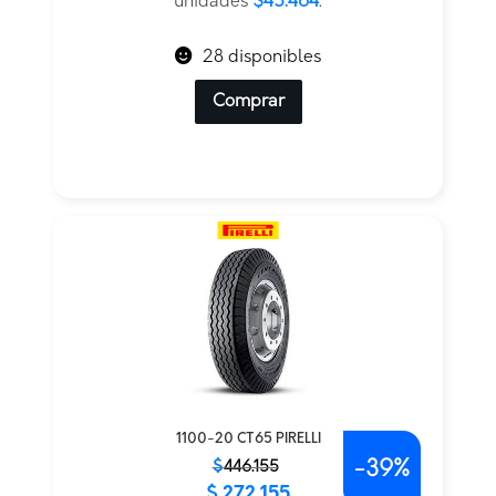
$545.564.
$272.782.
unidades
$45.464
.
28 disponibles
Comprar
1100-20 CT65 PIRELLI
-
39%
El
El
$
446.155
$
272.155
precio
precio