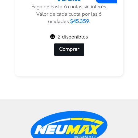
original
actual
Paga en hasta 6 cuotas sin interés.
era:
es:
Valor de cada cuota por las 6
$446.155.
$272.155.
unidades
$45.359
.
2 disponibles
Comprar