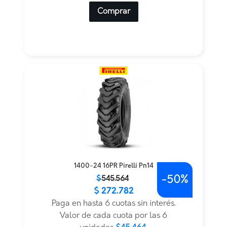
Comprar
1400-24 16PR Pirelli Pn14
-
50%
El
El
$
545.564
$
272.782
precio
precio
original
actual
Paga en hasta 6 cuotas sin interés.
era:
es:
Valor de cada cuota por las 6