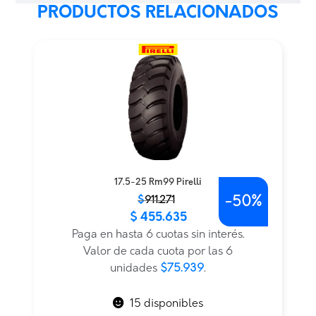
PRODUCTOS RELACIONADOS
17.5-25 Rm99 Pirelli
-
50%
El
El
$
911.271
$
455.635
precio
precio
original
actual
Paga en hasta 6 cuotas sin interés.
era:
es:
Valor de cada cuota por las 6
$911.271.
$455.635.
unidades
$75.939
.
15 disponibles