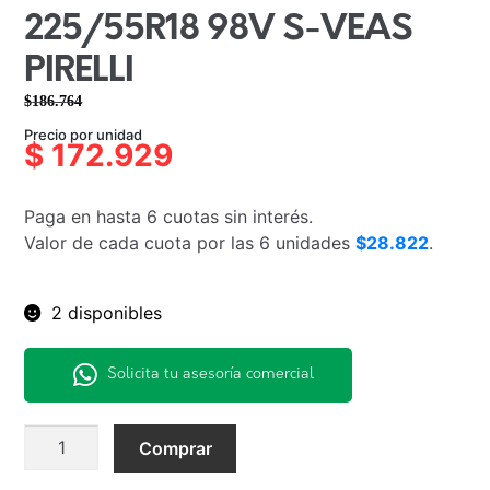
225/55R18 98V S-VEAS
PIRELLI
$
186.764
El
El
Precio por unidad
precio
precio
$
172.929
original
actual
era:
es:
Paga en hasta 6 cuotas sin interés.
$186.764.
$172.929.
Valor de cada cuota por las 6 unidades
$28.822
.
2 disponibles
Solicita tu asesoría comercial
225/55R18
Comprar
98V
S-