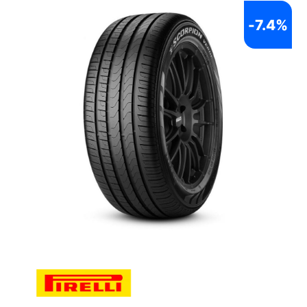
-
7.4%