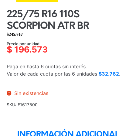
225/75 R16 110S
SCORPION ATR BR
$
245.717
El
El
Precio por unidad
precio
precio
$
196.573
original
actual
era:
es:
Paga en hasta 6 cuotas sin interés.
$245.717.
$196.573.
Valor de cada cuota por las 6 unidades
$32.762
.
Sin existencias
SKU:
E1617500
INFORMACIÓN ADICIONAL