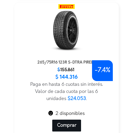
265/75R16 123R S-DTRA PIRELLI
-
7.4%
El
El
$
155.861
$
144.316
precio
precio
original
actual
Paga en hasta 6 cuotas sin interés.
era:
es:
Valor de cada cuota por las 6
$155.861.
$144.316.
unidades
$24.053
.
2 disponibles
Comprar