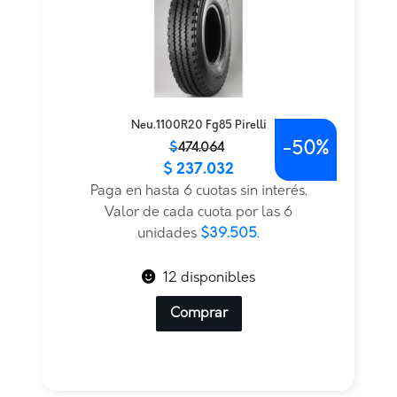
Neu.1100R20 Fg85 Pirelli
-
50%
El
El
$
474.064
$
237.032
precio
precio
original
actual
Paga en hasta 6 cuotas sin interés.
era:
es:
Valor de cada cuota por las 6
$474.064.
$237.032.
unidades
$39.505
.
12 disponibles
Comprar