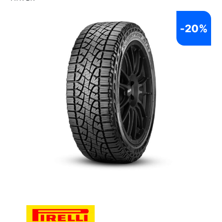
-
20%