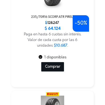
235/70R16 SCORP.ATR PIRELL
-
50%
El
El
$
128.247
$
64.124
precio
precio
original
actual
Paga en hasta 6 cuotas sin interés.
era:
es:
Valor de cada cuota por las 6
$128.247.
$64.124.
unidades
$10.687
.
1 disponibles
Comprar