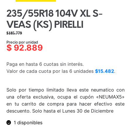
235/55R18 104V XL S-
VEAS (KS) PIRELLI
$
185.779
El
El
Precio por unidad
precio
precio
$
92.889
original
actual
era:
es:
Paga en hasta 6 cuotas sin interés.
$185.779.
$92.889.
Valor de cada cuota por las 6 unidades
$15.482
.
Solo por tiempo limitado lleva este neumatico con
una oferta exclusiva, ocupa el cupón «NEUMAX5»
en tu carrito de compra para hacer efectivo este
descuento. Solo hasta el Lunes 30 de Diciembre
1 disponibles