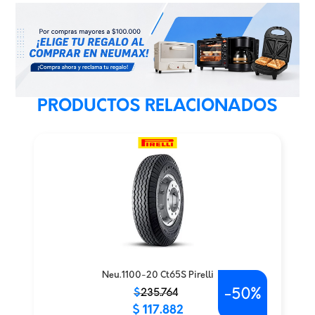
PRODUCTOS RELACIONADOS
Neu.1100-20 Ct65S Pirelli
-
50%
El
El
$
235.764
$
117.882
precio
precio