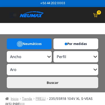
Saltar al contenido
+56 44 202 0003
☰
0
Neumáticos
Por medidas
A
P
n
e
c
r
A
h
f
r
o
i
o
l
Buscar
235/55R18 104V XL S-VEAS
Inicio
Tienda
PIRELLI
(KS) PIRELLI