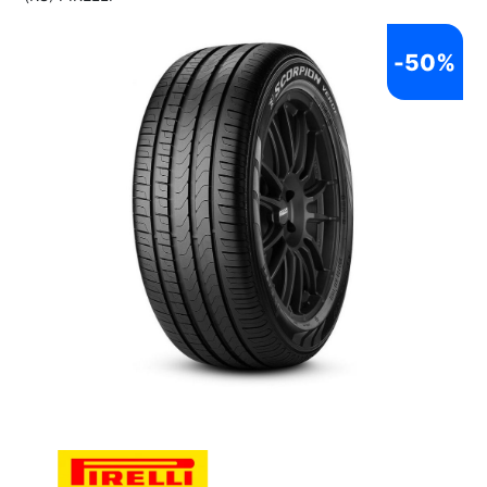
-
50%