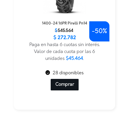
1400-24 16PR Pirelli Pn14
-
50%
El
El
$
545.564
$
272.782
precio
precio
original
actual
Paga en hasta 6 cuotas sin interés.
era:
es:
Valor de cada cuota por las 6
$545.564.
$272.782.
unidades
$45.464
.
28 disponibles
Comprar