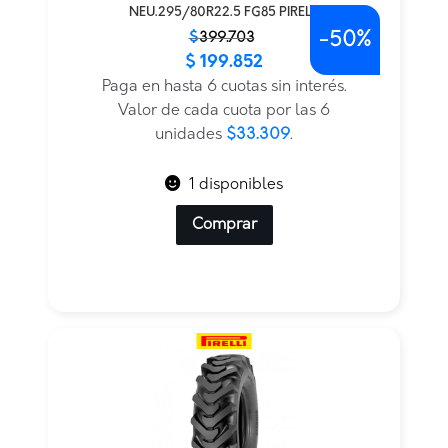
NEU.295/80R22.5 FG85 PIRELLI
-
50%
El
El
$
399.703
$
199.852
precio
precio
original
actual
Paga en hasta 6 cuotas sin interés.
era:
es:
Valor de cada cuota por las 6
$399.703.
$199.852.
unidades
$33.309
.
1 disponibles
Comprar