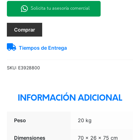
Solicita tu asesoría comercial
235/55R18
Comprar
104V
XL
Tiempos de Entrega
S-
VEAS
(KS)
SKU:
E3928800
PIRELLI
cantidad
INFORMACIÓN ADICIONAL
Peso
20 kg
Dimensiones
70 × 26 × 75 cm