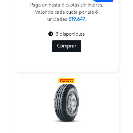
original
actual
Paga en hasta 6 cuotas sin interés.
era:
es:
Valor de cada cuota por las 6
$235.764.
$117.882.
unidades
$19.647
.
3 disponibles
Comprar