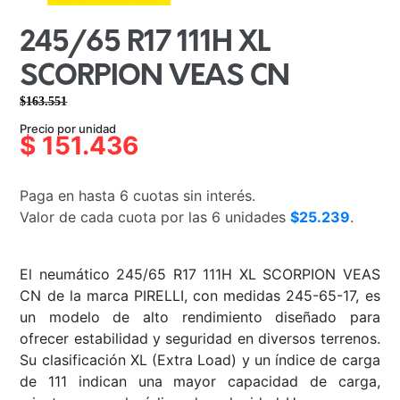
245/65 R17 111H XL
SCORPION VEAS CN
$
163.551
El
El
Precio por unidad
precio
precio
$
151.436
original
actual
era:
es:
Paga en hasta 6 cuotas sin interés.
$163.551.
$151.436.
Valor de cada cuota por las 6 unidades
$25.239
.
El neumático 245/65 R17 111H XL SCORPION VEAS
CN de la marca PIRELLI, con medidas 245-65-17, es
un modelo de alto rendimiento diseñado para
ofrecer estabilidad y seguridad en diversos terrenos.
Su clasificación XL (Extra Load) y un índice de carga
de 111 indican una mayor capacidad de carga,