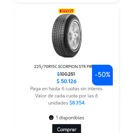
225/70R15C SCORPION STR PIRELLI
-
50%
El
El
$
100.251
$
50.126
precio
precio
original
actual
Paga en hasta 6 cuotas sin interés.
era:
es:
Valor de cada cuota por las 6
$100.251.
$50.126.
unidades
$8.354
.
1 disponibles
Comprar