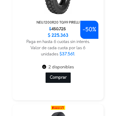
NEU.1200R20 TQ99 PIRELLI
-
50%
El
El
$
450.725
$
225.363
precio
precio
original
actual
Paga en hasta 6 cuotas sin interés.
era:
es:
Valor de cada cuota por las 6
$450.725.
$225.363.
unidades
$37.561
.
2 disponibles
Comprar