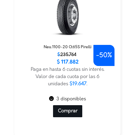
Neu.1100-20 Ct65S Pirelli
-
50%
El
El
$
235.764
$
117.882
precio
precio
original
actual
Paga en hasta 6 cuotas sin interés.
era:
es:
Valor de cada cuota por las 6
$235.764.
$117.882.
unidades
$19.647
.
3 disponibles
Comprar