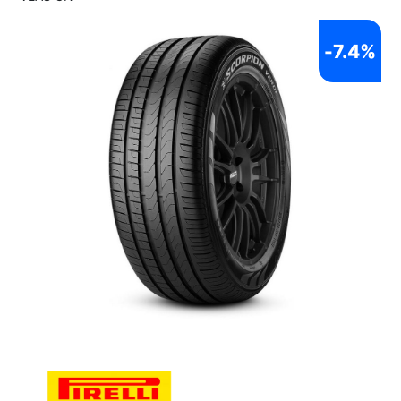
-
7.4%