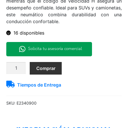
mientras que el código de velocidad H asegura un
desempeño confiable. Ideal para SUVs y camionetas,
este neumático combina durabilidad con una
conducción confortable.
16 disponibles
Solicita tu asesoría comercial
245/65
Comprar
R17
111H
Tiempos de Entrega
XL
SCORPION
VEAS
SKU:
E2340900
CN
cantidad