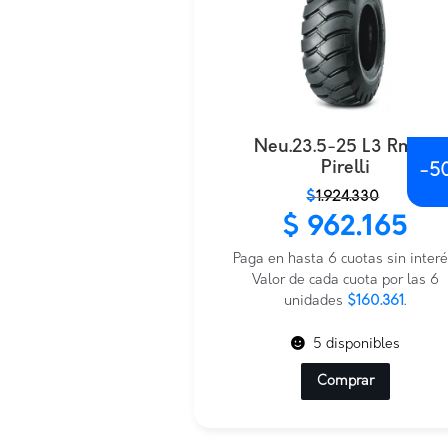
Neu.23.5-25 L3 Rm99
Pirelli
-
5
El
El
$
1.924.330
precio
precio
$
962.165
original
actual
era:
es:
Paga en hasta 6 cuotas sin interé
$1.924.330.
$962.165.
Valor de cada cuota por las 6
unidades
$160.361
.
5 disponibles
Comprar