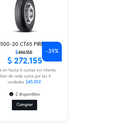
1100-20 CT65 PIRELLI
-
39%
$
446.155
io
io
$
272.155
nal
al
a en hasta 6 cuotas sin interés.
.155.
.155.
alor de cada cuota por las 6
unidades
$45.359
.
2 disponibles
Comprar