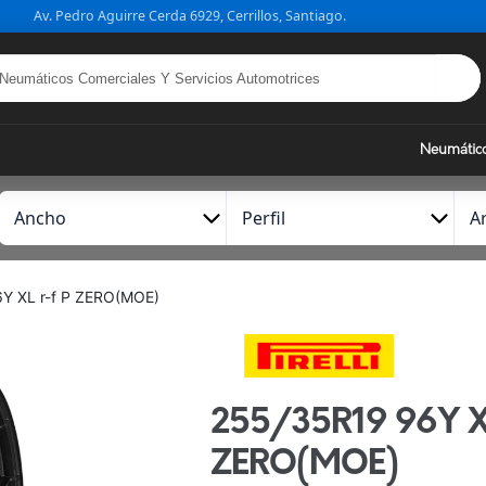
Av. Pedro Aguirre Cerda 6929, Cerrillos, Santiago.
Neumátic
A
P
A
n
e
r
c
r
o
h
f
Y XL r-f P ZERO(MOE)
o
i
l
255/35R19 96Y X
ZERO(MOE)