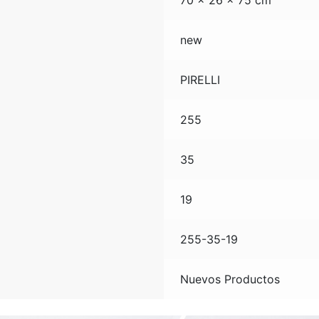
70 × 26 × 75 cm
new
PIRELLI
255
35
19
255-35-19
Nuevos Productos