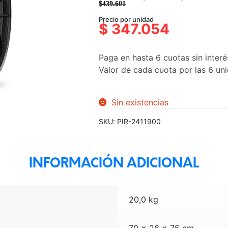
$
439.601
El
El
Precio por unidad
precio
precio
$
347.054
original
actual
era:
es:
Paga en hasta 6 cuotas sin interé
$439.601.
$347.054.
Valor de cada cuota por las 6 u
Sin existencias
SKU:
PIR-2411900
INFORMACIÓN ADICIONAL
20,0 kg