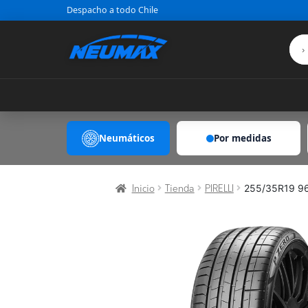
Saltar al contenido
Despacho a todo Chile
Neumáticos
Por medidas
255/35R19 96
Inicio
Tienda
PIRELLI