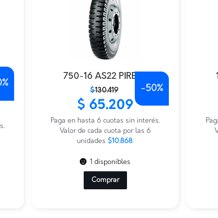
750-16 AS22 PIRELLI
0%
-
50%
El
El
El
El
$
130.419
precio
precio
prec
prec
$
65.209
original
actual
origi
actu
era:
es:
Paga en hasta 6 cuotas sin interés.
era:
es:
Pag
s.
$130.419.
$65.209.
Valor de cada cuota por las 6
$446
$272
V
unidades
$10.868
.
1 disponibles
Comprar