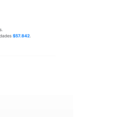
s.
nidades
$57.842
.